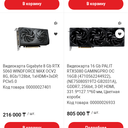
В корзину
В корзину
Видеокарта Gigabyte 8 Gb RTX
Видеокарта 16 Gb PALIT
5060 WINDFORCE MAX OCV2
RTX5080 GAMINGPRO OC
8G, 8Gb/128bit, 1хHDMI+3xDP,
16GB (4710562244922),
PCIe5.0
(NE75080S19T2-GB2031A),
GDDR7, 256bit, 3-DP, HDMI,
Код товара: 00000027401
331.9*127.1*60 мм, Цветная
коробк
Код товара: 00000026933
805 000 ₸
/ шт.
216 000 ₸
/ шт.
В корзину
Подробнее