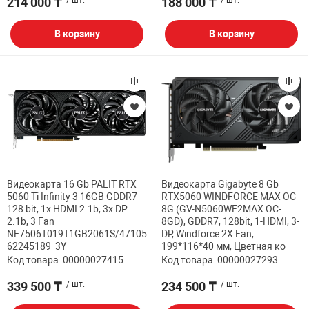
214 000 ₸
/ шт.
188 000 ₸
/ шт.
В корзину
В корзину
Видеокарта 16 Gb PALIT RTX
Видеокарта Gigabyte 8 Gb
5060 Ti Infinity 3 16GB GDDR7
RTX5060 WINDFORCE MAX OC
128 bit, 1x HDMI 2.1b, 3x DP
8G (GV-N5060WF2MAX OC-
2.1b, 3 Fan
8GD), GDDR7, 128bit, 1-HDMI, 3-
NE7506T019T1GB2061S/47105
DP, Windforce 2X Fan,
62245189_3Y
199*116*40 мм, Цветная ко
Код товара: 00000027415
Код товара: 00000027293
339 500 ₸
/ шт.
234 500 ₸
/ шт.