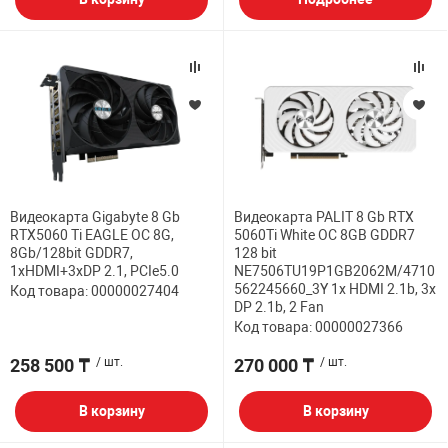
Видеокарта Gigabyte 8 Gb
Видеокарта PALIT 8 Gb RTX
RTX5060 Ti EAGLE OC 8G,
5060Ti White OC 8GB GDDR7
8Gb/128bit GDDR7,
128 bit
1хHDMI+3xDP 2.1, PCIe5.0
NE7506TU19P1GB2062M/4710
562245660_3Y 1x HDMI 2.1b, 3x
Код товара: 00000027404
DP 2.1b, 2 Fan
Код товара: 00000027366
258 500 ₸
/ шт.
270 000 ₸
/ шт.
В корзину
В корзину