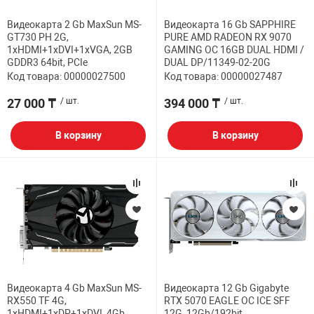
Видеокарта 2 Gb MaxSun MS-
Видеокарта 16 Gb SAPPHIRE
GT730 PH 2G,
PURE AMD RADEON RX 9070
1хHDMI+1xDVI+1xVGA, 2GB
GAMING OC 16GB DUAL HDMI /
GDDR3 64bit, PCIe
DUAL DP/11349-02-20G
Код товара: 00000027500
Код товара: 00000027487
27 000 ₸
/ шт.
394 000 ₸
/ шт.
В корзину
В корзину
Видеокарта 4 Gb MaxSun MS-
Видеокарта 12 Gb Gigabyte
RX550 TF 4G,
RTX 5070 EAGLE OC ICE SFF
1хHDMI+1xDP+1xDVI, 4Gb
12G, 12Gb/192bit,