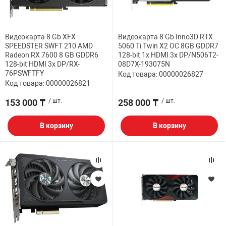
Видеокарта 8 Gb XFX
Видеокарта 8 Gb Inno3D RTX
SPEEDSTER SWFT 210 AMD
5060 Ti Twin X2 OC 8GB GDDR7
Radeon RX 7600 8 GB GDDR6
128-bit 1x HDMI 3x DP/N506T2-
128-bit HDMI 3x DP/RX-
08D7X-193075N
76PSWFTFY
Код товара: 00000026827
Код товара: 00000026821
153 000 ₸
/ шт.
258 000 ₸
/ шт.
В корзину
В корзину