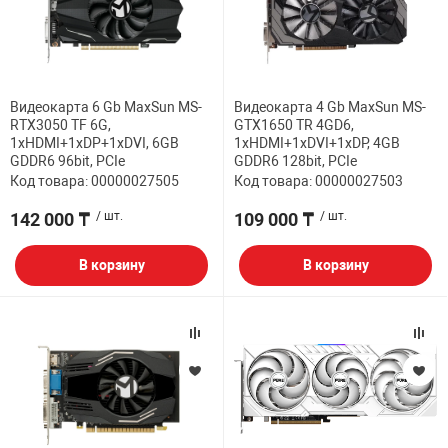
Видеокарта 6 Gb MaxSun MS-
Видеокарта 4 Gb MaxSun MS-
RTX3050 TF 6G,
GTX1650 TR 4GD6,
1хHDMI+1xDP+1xDVI, 6GB
1хHDMI+1xDVI+1xDP, 4GB
GDDR6 96bit, PCIe
GDDR6 128bit, PCIe
Код товара: 00000027505
Код товара: 00000027503
142 000 ₸
/ шт.
109 000 ₸
/ шт.
В корзину
В корзину