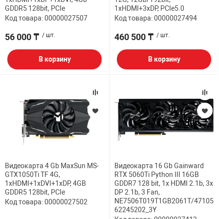
GDDR5 128bit, PCIe
1хHDMI+3xDP, PCIe5.0
Код товара: 00000027507
Код товара: 00000027494
56 000 ₸
/ шт.
460 500 ₸
/ шт.
В корзину
В корзину
Видеокарта 4 Gb MaxSun MS-
Видеокарта 16 Gb Gainward
GTX1050Ti TF 4G,
RTX 5060Ti Python III 16GB
1хHDMI+1xDVI+1xDP, 4GB
GDDR7 128 bit, 1x HDMI 2.1b, 3x
GDDR5 128bit, PCIe
DP 2.1b, 3 Fan,
NE7506T019T1GB2061T/47105
Код товара: 00000027502
62245202_3Y