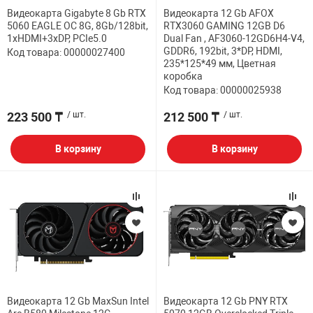
Видеокарта Gigabyte 8 Gb RTX
Видеокарта 12 Gb AFOX
5060 EAGLE OC 8G, 8Gb/128bit,
RTX3060 GAMING 12GB D6
1хHDMI+3xDP, PCIe5.0
Dual Fan , AF3060-12GD6H4-V4,
GDDR6, 192bit, 3*DP, HDMI,
Код товара: 00000027400
235*125*49 мм, Цветная
коробка
Код товара: 00000025938
223 500 ₸
/ шт.
212 500 ₸
/ шт.
В корзину
В корзину
Видеокарта 12 Gb MaxSun Intel
Видеокарта 12 Gb PNY RTX