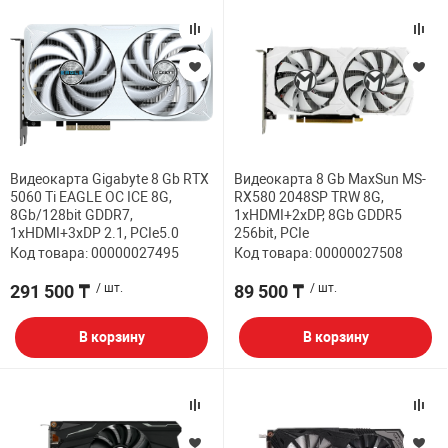
НТЫ
PCI АДАПТЕРЫ
CD-DVD ДИСКИ
USB АДАПТЕР
ЛЯ ДОМА
ЛЕНТА ДЛЯ ЧЕ
USB ХАБЫ
ОВАЯ ТЕХНИКА
CARD RIDER
Видеокарта Gigabyte 8 Gb RTX
Видеокарта 8 Gb MaxSun MS-
5060 Ti EAGLE OC ICE 8G,
RX580 2048SP TRW 8G,
8Gb/128bit GDDR7,
1хHDMI+2xDP, 8Gb GDDR5
ОМ
1хHDMI+3xDP 2.1, PCIe5.0
256bit, PCIe
НАБОР ДЛЯ СТ
Код товара: 00000027495
Код товара: 00000027508
291 500 ₸
/ шт.
89 500 ₸
/ шт.
В корзину
В корзину