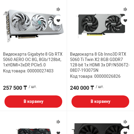
Видеокарта Gigabyte 8 Gb RTX
Видеокарта 8 Gb Inno3D RTX
5060 AERO OC 8G, 8Gb/128bit,
5060 Ti Twin X2 8GB GDDR7
1хHDMI+3xDP, PCIe5.0
128-bit 1x HDMI 3x DP/N506T2-
08D7-193075N
Код товара: 00000027403
Код товара: 00000026826
257 500 ₸
/ шт.
240 000 ₸
/ шт.
В корзину
В корзину