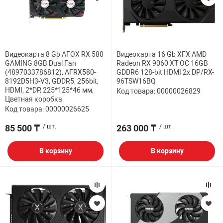
Видеокарта 8 Gb AFOX RX 580
Видеокарта 16 Gb XFX AMD
GAMING 8GB Dual Fan
Radeon RX 9060 XT OC 16GB
(4897033786812), AFRX580-
GDDR6 128-bit HDMI 2x DP/RX-
8192D5H3-V3, GDDR5, 256bit,
96TSW16BQ
HDMI, 2*DP, 225*125*46 мм,
Код товара: 00000026829
Цветная коробка
Код товара: 00000026625
85 500 ₸
/ шт.
263 000 ₸
/ шт.
В корзину
В корзину