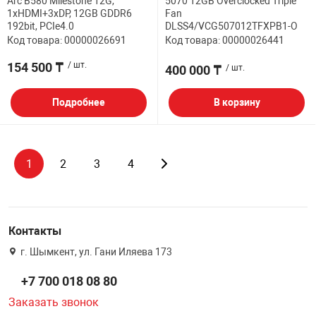
Arc B580 Milestone 12G,
5070 12GB Overclocked Triple
1хHDMI+3xDP, 12GB GDDR6
Fan
192bit, PCIe4.0
DLSS4/VCG507012TFXPB1-O
Код товара: 00000026691
Код товара: 00000026441
154 500 ₸
/ шт.
400 000 ₸
/ шт.
Подробнее
В корзину
1
2
3
4
Контакты
г. Шымкент, ул. Гани Иляева 173
+7 700 018 08 80
Заказать звонок