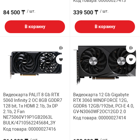
Код товара: 00000027413
84 500 ₸
/ шт.
339 500 ₸
/ шт.
В корзину
В корзину
Видеокарта PALIT 8 Gb RTX
Видеокарта 12 Gb Gigabyte
5060 Infinity 2 OC 8GB GDDR7
RTX 3060 WINDFORCE 12G,
128 bit, 1x HDMI 2.1b, 3x DP
GDDR6 12GB/192bit, PCI-E 4.0,
2.1b, 2 Fan
GV-N3060WF2OC12GD 2.0
NE75060V19P1GB2063L
Код товара: 00000027414
BULK/4710562245684_3Y
Код товара: 00000027416