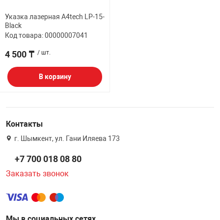
НТЫ
PCI АДАПТЕРЫ
CD-DVD ДИСКИ
Указка лазерная A4tech LP-15-
USB АДАПТЕР
Black
Код товара: 00000007041
ЛЯ ДОМА
ЛЕНТА ДЛЯ ЧЕ
4 500 ₸
/ шт.
USB ХАБЫ
ОВАЯ ТЕХНИКА
В корзину
CARD RIDER
ОМ
НАБОР ДЛЯ СТ
Контакты
г. Шымкент, ул. Гани Иляева 173
+7 700 018 08 80
Заказать звонок
Мы в социальных сетях