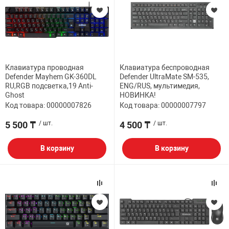
Клавиатура проводная
Клавиатура беспроводная
Defender Mayhem GK-360DL
Defender UltraMate SM-535,
RU,RGB подсветка,19 Anti-
ENG/RUS, мультимедия,
Ghost
НОВИНКА!
Код товара: 00000007826
Код товара: 00000007797
5 500 ₸
/ шт.
4 500 ₸
/ шт.
В корзину
В корзину