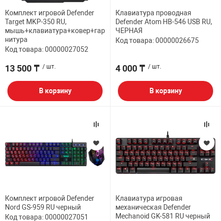
Комплект игровой Defender
Клавиатура проводная
НТЫ
PCI АДАПТЕРЫ
CD-DVD ДИСКИ
Target MKP-350 RU,
Defender Atom HB-546 USB RU,
USB АДАПТЕР
мышь+клавиатура+ковер+гар
ЧЕРНАЯ
нитура
Код товара: 00000026675
ЛЯ ДОМА
ЛЕНТА ДЛЯ ЧЕ
Код товара: 00000027052
USB ХАБЫ
13 500 ₸
/ шт.
4 000 ₸
/ шт.
ОВАЯ ТЕХНИКА
CARD RIDER
В корзину
В корзину
ОМ
НАБОР ДЛЯ СТ
Комплект игровой Defender
Клавиатура игровая
Nord GS-959 RU черный
механическая Defender
Mechanoid GK-581 RU черный
Код товара: 00000027051