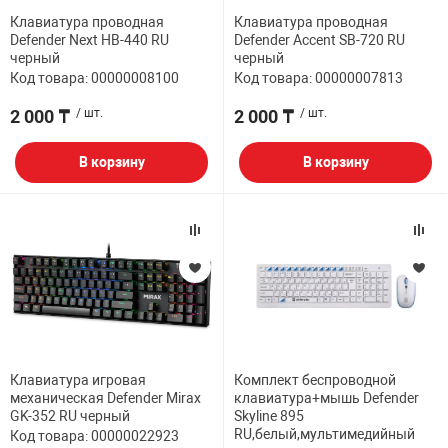
Клавиатура проводная
Клавиатура проводная
Defender Next HB-440 RU
Defender Accent SB-720 RU
черный
черный
Код товара: 00000008100
Код товара: 00000007813
2 000 ₸
/ шт.
2 000 ₸
/ шт.
В корзину
В корзину
Клавиатура игровая
Комплект беспроводной
механическая Defender Mirax
клавиатура+мышь Defender
GK-352 RU черный
Skyline 895
RU,белый,мультимедийный
Код товара: 00000022923