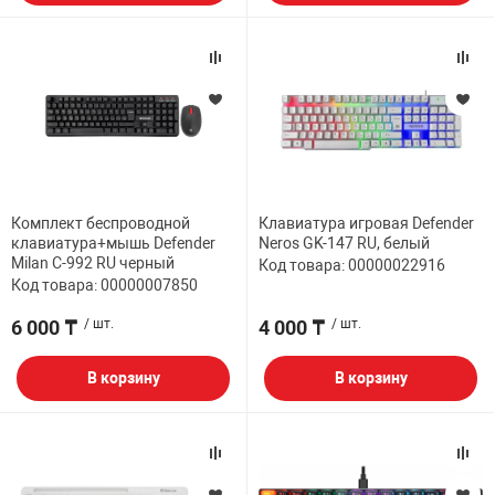
Комплект беспроводной
Клавиатура игровая Defender
клавиатура+мышь Defender
Neros GK-147 RU, белый
Milan C-992 RU черный
Код товара: 00000022916
Код товара: 00000007850
6 000 ₸
/ шт.
4 000 ₸
/ шт.
В корзину
В корзину