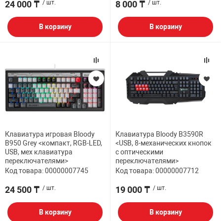
24 000 ₸
/ шт.
8 000 ₸
/ шт.
В корзину
В корзину
Клавиатура игровая Bloody
Клавиатура Bloody B3590R
B950 Grey <компакт, RGB-LED,
<USB, 8-механических кнопок
USB, мех клавиатура
с оптическими
переключателями>
переключателями>
Код товара: 00000007745
Код товара: 00000007712
24 500 ₸
/ шт.
19 000 ₸
/ шт.
В корзину
В корзину