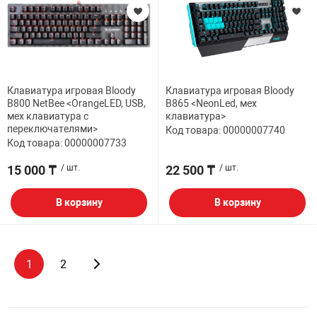
Клавиатура игровая Bloody
Клавиатура игровая Bloody
B800 NetBee <OrangeLED, USB,
B865 <NeonLed, мех
мех клавиатура с
клавиатура>
переключателями>
Код товара: 00000007740
Код товара: 00000007733
15 000 ₸
/ шт.
22 500 ₸
/ шт.
В корзину
В корзину
1
2