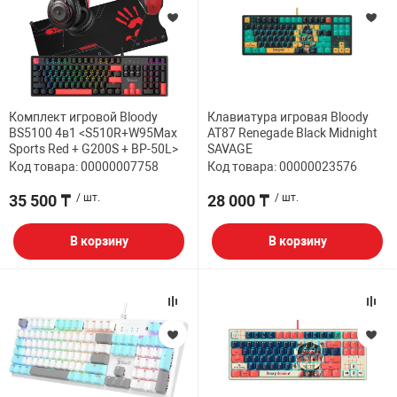
Комплект игровой Bloody
Клавиатура игровая Bloody
BS5100 4в1 <S510R+W95Max
AT87 Renegade Black Midnight
Sports Red + G200S + BP-50L>
SAVAGE
Код товара: 00000007758
Код товара: 00000023576
35 500 ₸
/ шт.
28 000 ₸
/ шт.
В корзину
В корзину