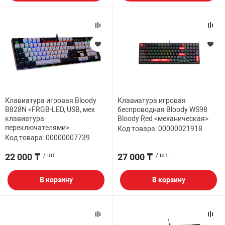
Клавиатура игровая Bloody
Клавиатура игровая
B828N <FRGB-LED, USB, мех
беспроводная Bloody WS98
клавиатура
Bloody Red <механическая>
переключателями>
Код товара: 00000021918
Код товара: 00000007739
22 000 ₸
/ шт.
27 000 ₸
/ шт.
В корзину
В корзину