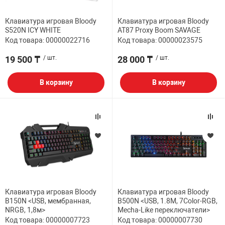
Клавиатура игровая Bloody
Клавиатура игровая Bloody
S520N ICY WHITE
AT87 Proxy Boom SAVAGE
Код товара: 00000022716
Код товара: 00000023575
19 500 ₸
/ шт.
28 000 ₸
/ шт.
В корзину
В корзину
Клавиатура игровая Bloody
Клавиатура игровая Bloody
B150N <USB, мембранная,
B500N <USB, 1.8M, 7Color-RGB,
NRGB, 1,8м>
Mecha-Like переключатели>
Код товара: 00000007723
Код товара: 00000007730