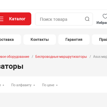
Каталог
Поиск
Избра
оставка
Контакты
Гарантия
Пра
евое оборудование
Беспроводные маршрутизаторы
Asus ма
заторы
и
По алфавиту
По цене