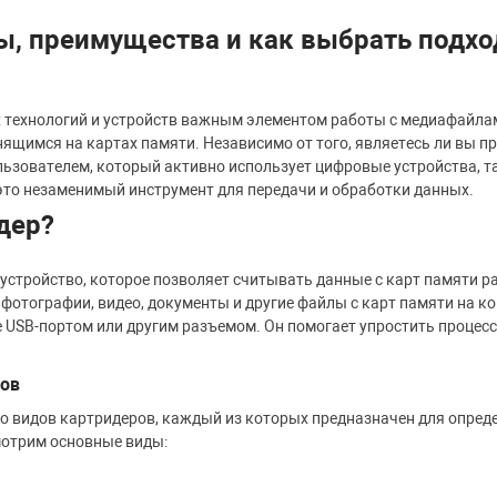
ы, преимущества и как выбрать подх
 технологий и устройств важным элементом работы с медиафайла
нящимся на картах памяти. Независимо от того, являетесь ли вы
ьзователем, который активно использует цифровые устройства, т
то незаменимый инструмент для передачи и обработки данных.
дер?
о устройство, которое позволяет считывать данные с карт памяти 
фотографии, видео, документы и другие файлы с карт памяти на к
е USB-портом или другим разъемом. Он помогает упростить процесс
ов
о видов картридеров, каждый из которых предназначен для опред
мотрим основные виды: