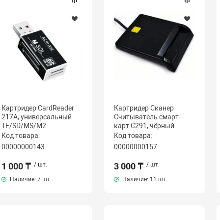
Картридер CardReader
Картридер Сканер
217A, универсальный
Считыватель смарт-
TF/SD/MS/M2
карт C291, чёрный
Код товара:
Код товара:
00000000143
00000000157
1 000 ₸
/ шт.
3 000 ₸
/ шт.
Наличие:
7 шт.
Наличие:
11 шт.