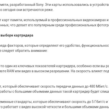
мяти, разработанный Sony. Эти карты использовались в устройства
о сегодня они встречаются реже.
 карт памяти, используемый в профессиональных видеокамерах и
нных, что делает его популярным среди профессиональных фотогр
и выборе картридера
ряда факторов, которые определяют его удобство, функциональнос
е следует обратить внимание:
то один из ключевых показателей картридера, особенно если вы р
ате RAW или видео в высоком разрешении. На скорость влияет по
т, который обеспечивает скорость передачи данных до 480 Мбит/с.
я работы с большими объемами данных такой картридер будет сли
ременные стандарты, которые обеспечивают скорость до 5 Гбит/с и 
то работает с видео высокой четкости и большими объемами данны