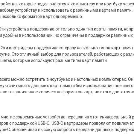
ройства, которые подключаются к компьютеру или ноутбуку через 
 любому устройству и использовать с различными картами памяти
 несколько форматов карт одновременно.
и устройства поддерживают только один тип карты памяти, наприм
и удобны в использовании, но ограничены в поддержке различных 
ти картридеры поддерживают сразу несколько типов карт памяти,
 другие. Это отличный выбор для пользователей, работающих с раз
шеты, которые используют разные типы карт памяти.
сего можно встретить в ноутбуках и настольных компьютерах. Он
мую считывать данные с карт памяти без использования внешнего
ают ограниченное количество форматов карт, но этого достаточн
 многие современные устройства перешли на этот универсальный р
еров с поддержкой USB-C. USB-C картридеры позволяют подключат
ype-C, обеспечивая высокую скорость передачи данных и поддер