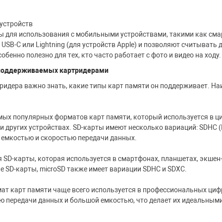
устройств
ы для использования с мобильными устройствами, такими как см
USB-C или Lightning (для устройств Apple) и позволяют считывать 
бенно полезно для тех, кто часто работает с фото и видео на ходу.
 поддерживаемых картридерами
идера важно знать, какие типы карт памяти он поддерживает. Н
 самых популярных форматов карт памяти, который используется в 
 других устройствах. SD-карты имеют несколько вариаций: SDHC (H
я емкостью и скоростью передачи данных.
 SD-карты, которая используется в смартфонах, планшетах, экшен
е SD-карты, microSD также имеет вариации SDHC и SDXC.
мат карт памяти чаще всего используется в профессиональных ци
 передачи данных и большой емкостью, что делает их идеальными 