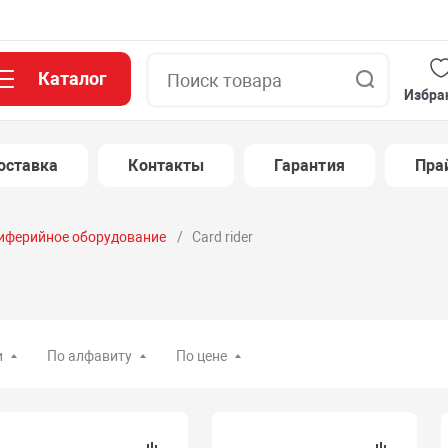
Каталог
Поиск
Избра
оставка
Контакты
Гарантия
Пра
иферийное оборудование
Card rider
и
По алфавиту
По цене