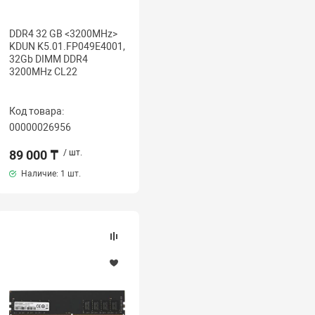
DDR4 32 GB <3200MHz>
KDUN K5.01.FP049E4001,
32Gb DIMM DDR4
3200MHz CL22
Код товара:
00000026956
89 000 ₸
/ шт.
Наличие:
1 шт.