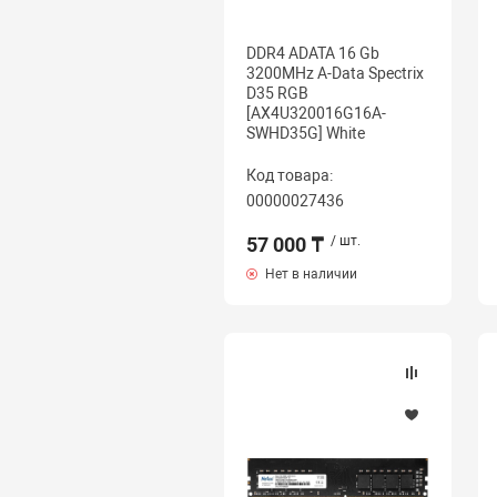
DDR4 ADATA 16 Gb
3200MHz A-Data Spectrix
D35 RGB
[AX4U320016G16A-
SWHD35G] White
Код товара:
00000027436
57 000 ₸
/ шт.
Нет в наличии