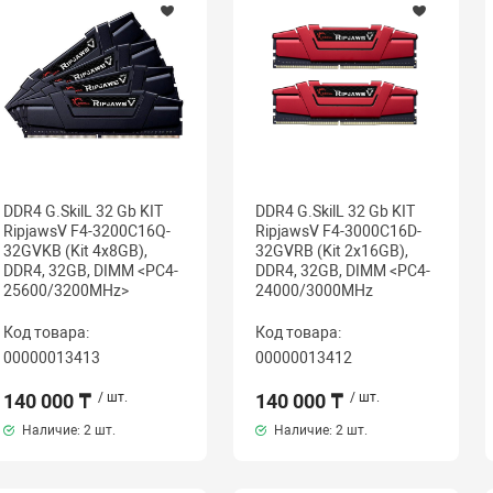
DDR4 G.SkilL 32 Gb KIT
DDR4 G.SkilL 32 Gb KIT
RipjawsV F4-3200C16Q-
RipjawsV F4-3000C16D-
32GVKB (Kit 4x8GB),
32GVRB (Kit 2x16GB),
DDR4, 32GB, DIMM <PC4-
DDR4, 32GB, DIMM <PC4-
25600/3200MHz>
24000/3000MHz
Код товара:
Код товара:
00000013413
00000013412
140 000 ₸
/ шт.
140 000 ₸
/ шт.
Наличие:
2 шт.
Наличие:
2 шт.