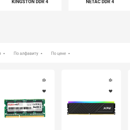
KINGSTON DDR 4
NETAC DDR 4
и
По алфавиту
По цене