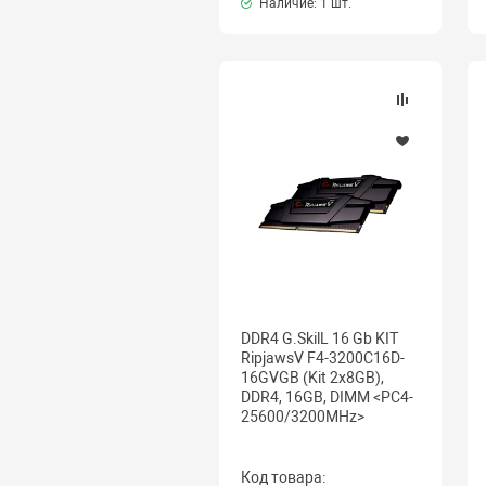
Наличие:
1 шт.
DDR4 G.SkilL 16 Gb KIT
RipjawsV F4-3200C16D-
16GVGB (Kit 2x8GB),
DDR4, 16GB, DIMM <PC4-
25600/3200MHz>
Код товара: