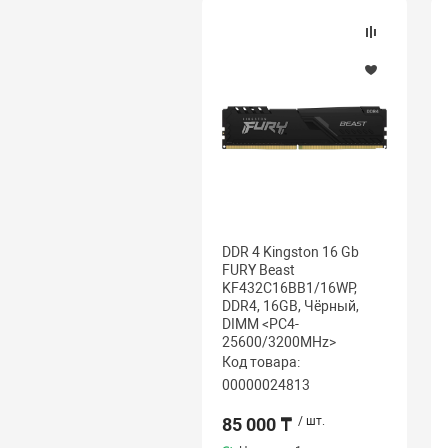
DDR 4 Kingston 16 Gb
FURY Beast
KF432C16BB1/16WP,
DDR4, 16GB, Чёрный,
DIMM <PC4-
25600/3200MHz>
Код товара:
00000024813
85 000 ₸
/ шт.