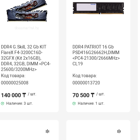
DDR4 G.SkilL 32 Gb KIT
DDR4 PATRIOT 16 Gb
FlareX F4-3200C16D-
PSD416G26662H,DIMM
32GFX (Kit 2x16GB),
<PC4-21300/2666MHz>
DDR4, 32GB, DIMM <PC4-
CL19
25600/3200MHz>
Код товара:
Код товара:
00000025008
00000013720
140 000 ₸
/ шт.
70 500 ₸
/ шт.
Наличие:
3 шт.
Наличие:
1 шт.