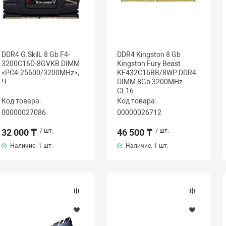
DDR4 G.SkilL 8 Gb F4-
DDR4 Kingston 8 Gb
3200C16D-8GVKB DIMM
Kingston Fury Beast
<PC4-25600/3200MHz>,
KF432C16BB/8WP DDR4
Ч
DIMM 8Gb 3200MHz
CL16
Код товара:
Код товара:
00000027086
00000026712
32 000 ₸
/ шт.
46 500 ₸
/ шт.
Наличие:
1 шт.
Наличие:
1 шт.