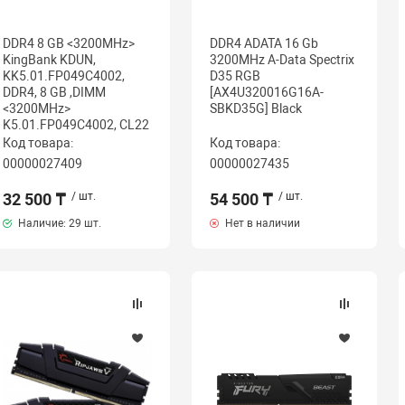
DDR4 8 GB <3200MHz>
DDR4 ADATA 16 Gb
KingBank KDUN,
3200MHz A-Data Spectrix
KK5.01.FP049C4002,
D35 RGB
DDR4, 8 GB ,DIMM
[AX4U320016G16A-
<3200MHz>
SBKD35G] Black
K5.01.FP049C4002, CL22
Код товара:
Код товара:
00000027409
00000027435
32 500 ₸
/ шт.
54 500 ₸
/ шт.
Наличие:
29 шт.
Нет в наличии