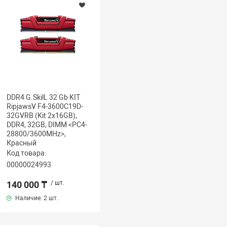
DDR4 G.SkilL 32 Gb KIT
RipjawsV F4-3600C19D-
32GVRB (Kit 2x16GB),
DDR4, 32GB, DIMM <PC4-
28800/3600MHz>,
Красный
Код товара:
00000024993
140 000 ₸
/ шт.
Наличие:
2 шт.