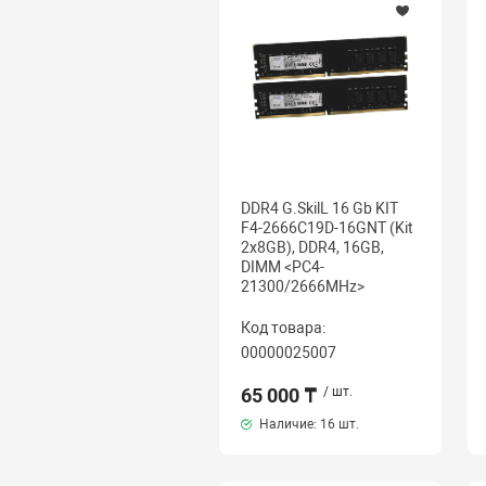
DDR4 G.SkilL 16 Gb KIT
F4-2666C19D-16GNT (Kit
2x8GB), DDR4, 16GB,
DIMM <PC4-
21300/2666MHz>
Код товара:
00000025007
65 000 ₸
/ шт.
Наличие:
16 шт.