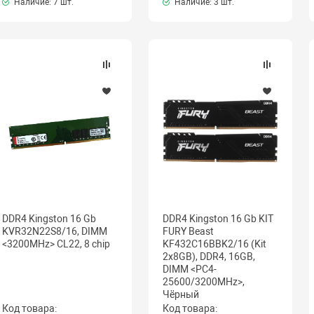
Наличие:
7 шт.
Наличие:
3 шт.
DDR4 Kingston 16 Gb
DDR4 Kingston 16 Gb KIT
KVR32N22S8/16, DIMM
FURY Beast
<3200MHz> CL22, 8 chip
KF432C16BBK2/16 (Kit
2x8GB), DDR4, 16GB,
DIMM <PC4-
25600/3200MHz>,
Чёрный
Код товара:
Код товара: