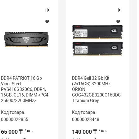
DDR4 PATRIOT 16 Gb
DDR4 Geil 32 Gb Kit
Viper Steel
(2x16GB) 3200MHz
PVS416G320C6, DDR4,
ORION
16GB, CL16, DIMM <PC4-
GOG432GB3200C16BDC
25600/3200MHz>
Titanium Grey
Код товара:
Код товара:
00000022855
00000023448
65 000 ₸
/ шт.
140 000 ₸
/ шт.