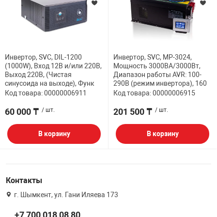
Инвертор, SVC, DIL-1200
Инвертор, SVC, MP-3024,
(1000W), Вход 12В и/или 220В,
Мощность 3000ВА/3000Вт,
Выход 220В, (Чистая
Диапазон работы AVR: 100-
синусоида на выходе), Функ
290В (режим инвертора), 160
Код товара: 00000006911
Код товара: 00000006915
60 000 ₸
/ шт.
201 500 ₸
/ шт.
В корзину
В корзину
Контакты
г. Шымкент, ул. Гани Иляева 173
+7 700 018 08 80