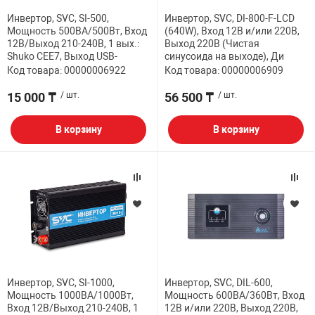
Инвертор, SVC, SI-500,
Инвертор, SVC, DI-800-F-LCD
НТЫ
PCI АДАПТЕРЫ
CD-DVD ДИСКИ
Мощность 500ВА/500Вт, Вход
(640W), Вход 12В и/или 220В,
USB АДАПТЕР
12В/Выход 210-240В, 1 вых.:
Выход 220В (Чистая
Shuko CEE7, Выход USB-
синусоида на выходе), Ди
ЛЯ ДОМА
ЛЕНТА ДЛЯ ЧЕ
Код товара: 00000006922
Код товара: 00000006909
USB ХАБЫ
15 000 ₸
/ шт.
56 500 ₸
/ шт.
ОВАЯ ТЕХНИКА
CARD RIDER
В корзину
В корзину
ОМ
НАБОР ДЛЯ СТ
Инвертор, SVC, SI-1000,
Инвертор, SVC, DIL-600,
Мощность 1000ВА/1000Вт,
Мощность 600ВА/360Вт, Вход
Вход 12В/Выход 210-240В, 1
12В и/или 220В, Выход 220В,