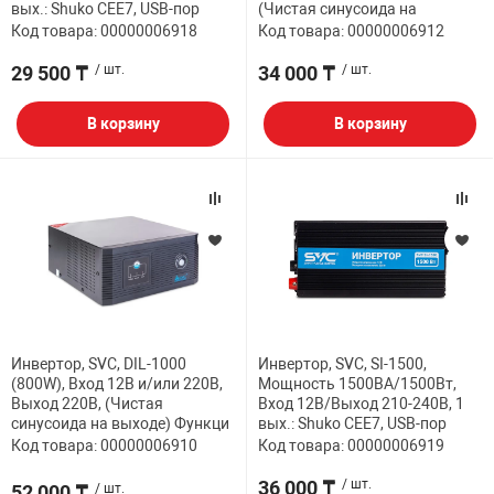
вых.: Shuko CEE7, USB-пор
(Чистая синусоида на
Код товара: 00000006918
Код товара: 00000006912
29 500 ₸
/ шт.
34 000 ₸
/ шт.
В корзину
В корзину
Инвертор, SVC, DIL-1000
Инвертор, SVC, SI-1500,
(800W), Вход 12В и/или 220В,
Мощность 1500ВА/1500Вт,
Выход 220В, (Чистая
Вход 12В/Выход 210-240В, 1
синусоида на выходе) Функци
вых.: Shuko CEE7, USB-пор
Код товара: 00000006910
Код товара: 00000006919
36 000 ₸
/ шт.
52 000 ₸
/ шт.