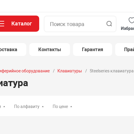
Каталог
Поиск
Избра
оставка
Контакты
Гарантия
Пра
иферийное оборудование
Клавиатуры
Steelseries клавиатура
виатура
и
По алфавиту
По цене