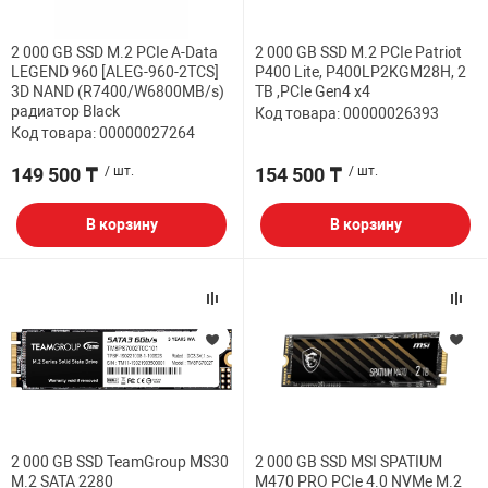
НТЫ
PCI АДАПТЕРЫ
CD-DVD ДИСКИ
2 000 GB SSD M.2 PCIe A-Data
2 000 GB SSD M.2 PCIe Patriot
USB АДАПТЕР
LEGEND 960 [ALEG-960-2TCS]
P400 Lite, P400LP2KGM28H, 2
3D NAND (R7400/W6800MB/s)
TB ,PCIe Gen4 x4
ЛЯ ДОМА
ЛЕНТА ДЛЯ ЧЕ
радиатор Black
Код товара: 00000026393
USB ХАБЫ
Код товара: 00000027264
ОВАЯ ТЕХНИКА
149 500 ₸
/ шт.
154 500 ₸
/ шт.
CARD RIDER
В корзину
В корзину
ОМ
НАБОР ДЛЯ СТ
2 000 GB SSD TeamGroup MS30
2 000 GB SSD MSI SPATIUM
M.2 SATA 2280
M470 PRO PCIe 4.0 NVMe M.2