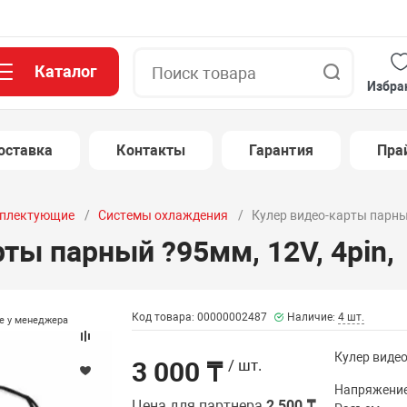
Каталог
Поиск
Избра
оставка
Контакты
Гарантия
Пра
плектующие
Системы охлаждения
Кулер видео-карты парный
ты парный ?95мм, 12V, 4pin,
Код товара: 00000002487
Наличие:
4 шт.
те у менеджера
Кулер видео
3 000 ₸
/ шт.
Напряжени
Цена для партнера
2 500 ₸