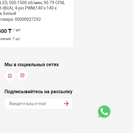
LED, 500-1500 об/мин, 90.79 CFM,
Intel1851/1700 и AMD 
8 dB(A), 4-pin PWM,140 х 140 х
120мм, 500-2200±10%/о
, Белый
CFM, ≤29.22 dB(A),
товара: 00000027292
Код товара: 000000273
500 ₸
/ шт.
11 500 ₸
/ шт.
личие:
7 шт.
Наличие:
1 шт.
Мы в социальных сетях
Подписывайтесь на рассылку