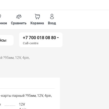
нное
Сравнить
Корзина
Вход
+7 700 018 08 80
йсы
Call-centre
 ?95мм, 12V, 4pin,
-карты парный ?95мм, 12V, 4pin,
е
12V