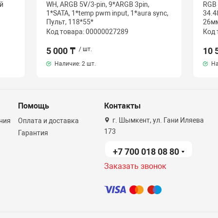
й
WH, ARGB 5V/3-pin, 9*ARGB 3pin,
RGB 
1*SATA, 1*temp pwm input, 1*aura sync,
34.4
Пульт, 118*55*
26мм
Код товара: 00000027289
Код 
5 000 ₸
/ шт.
10 
Наличие:
2 шт.
На
Помощь
Контакты
г. Шымкент, ул. Гани Иляева
ния
Оплата и доставка
173
Гарантия
+7 700 018 08 80
Заказать звонок