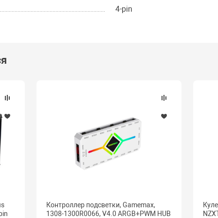
4-pin
ся
us
Контроллер подсветки, Gamemax,
Куле
pin
1308-1300R0066, V4.0 ARGB+PWM HUB
NZXT