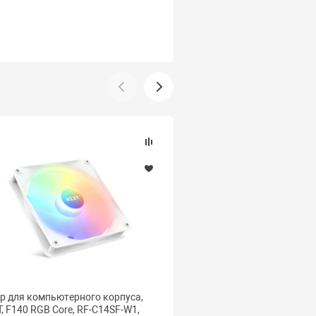
р для компьютерного корпуса,
Кулер для процессора, D
, F140 RGB Core, RF-C14SF-W1,
AG500 G2 WH R-AG500