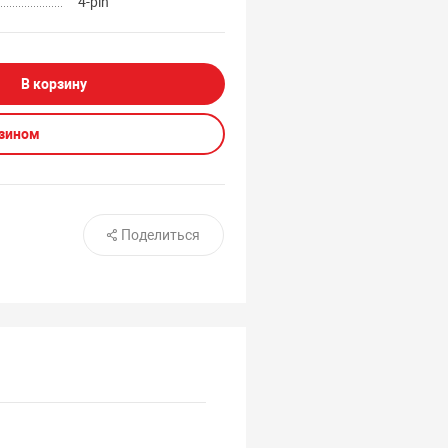
4-pin
В корзину
азином
Поделиться