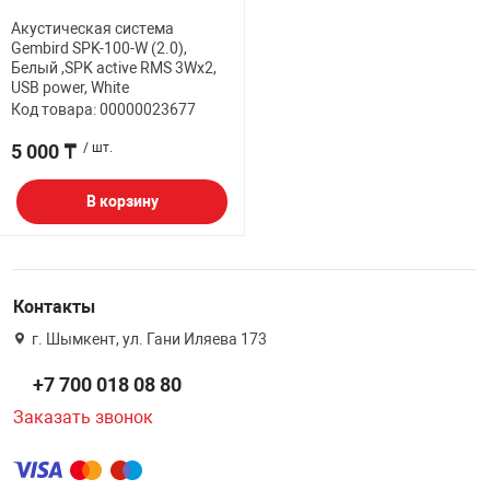
Акустическая система
НТЫ
PCI АДАПТЕРЫ
CD-DVD ДИСКИ
Gembird SPK-100-W (2.0),
USB АДАПТЕР
Белый ,SPK active RMS 3Wx2,
USB power, White
ЛЯ ДОМА
ЛЕНТА ДЛЯ ЧЕ
Код товара: 00000023677
USB ХАБЫ
5 000 ₸
/ шт.
ОВАЯ ТЕХНИКА
CARD RIDER
В корзину
ОМ
НАБОР ДЛЯ СТ
Контакты
г. Шымкент, ул. Гани Иляева 173
+7 700 018 08 80
Заказать звонок