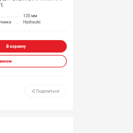
TE
120 мм
пника
Hydraulic
В корзину
азином
Поделиться