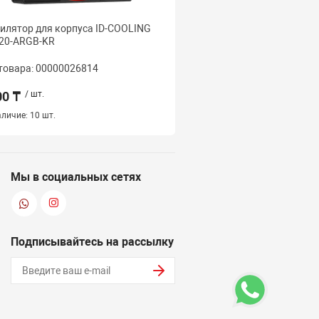
илятор для корпуса ID-COOLING
Вентилятор для корпус
20-ARGB-KR
AS-120-ARGB-WR
товара: 00000026814
Код товара: 000000268
00 ₸
/ шт.
2 500 ₸
/ шт.
личие:
10 шт.
Наличие:
22 шт.
Мы в социальных сетях
Подписывайтесь на рассылку