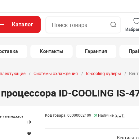
Каталог
Поиск
Избра
оставка
Контакты
Гарантия
Пра
плектующие
Системы охлаждения
Id-cooling кулеры
Вент
 процессора ID-COOLING IS-4
Код товара: 00000002109
Наличие:
2 шт.
те у менеджера
Вентилято