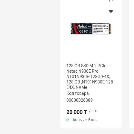
128 GB SSD M.2 PCIe
Netac N930E Pro,
NT01N930E-128G-E4X,
128 GB ,NT01N930E-128-
E4X, NVMe
Код товара:
00000026389
20 000 ₸
/ шт.
Наличие:
5 шт.