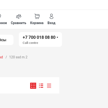
нное
Сравнить
Корзина
Вход
+7 700 018 08 80
йсы
Call-centre
sd
120 ssd m.2