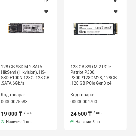
128 GB SSD M.2 SATA
128 GB SSD M.2 PCIe
HikSemi (Hikvision), HS-
Patriot P300,
SSD-E100N 128G, 128 GB
P300P128GM28, 128GB
,SATA 6Gb/s
,128 GB PCIe Gen3 x4
Код товара:
Код товара:
00000025588
00000004700
19 000 ₸
/ шт.
24 500 ₸
/ шт.
Наличие:
1 шт.
Наличие:
3 шт.