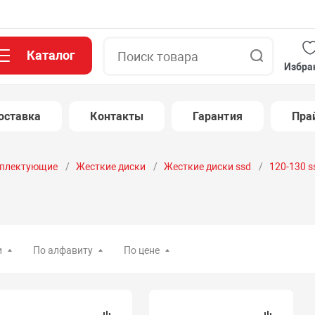
Каталог
Поиск
Избра
оставка
Контакты
Гарантия
Пра
плектующие
Жесткие диски
Жесткие диски ssd
120-130 s
и
По алфавиту
По цене