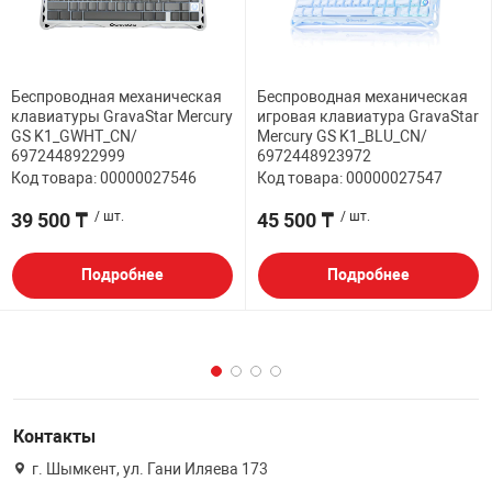
Беспроводная механическая
Беспроводная механическая
клавиатуры GravaStar Mercury
игровая клавиатура GravaStar
GS K1_GWHT_CN/
Mercury GS K1_BLU_CN/
6972448922999
6972448923972
Код товара: 00000027546
Код товара: 00000027547
39 500 ₸
/ шт.
45 500 ₸
/ шт.
Подробнее
Подробнее
Контакты
г. Шымкент, ул. Гани Иляева 173