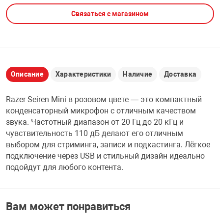
Связаться с магазином
НТЫ
PCI АДАПТЕРЫ
CD-DVD ДИСКИ
USB АДАПТЕР
ЛЯ ДОМА
ЛЕНТА ДЛЯ ЧЕ
USB ХАБЫ
Описание
Характеристики
Наличие
Доставка
ОВАЯ ТЕХНИКА
CARD RIDER
Razer Seiren Mini в розовом цвете — это компактный
ОМ
конденсаторный микрофон с отличным качеством
НАБОР ДЛЯ СТ
звука. Частотный диапазон от 20 Гц до 20 кГц и
чувствительность 110 дБ делают его отличным
выбором для стриминга, записи и подкастинга. Лёгкое
подключение через USB и стильный дизайн идеально
подойдут для любого контента.
Вам может понравиться