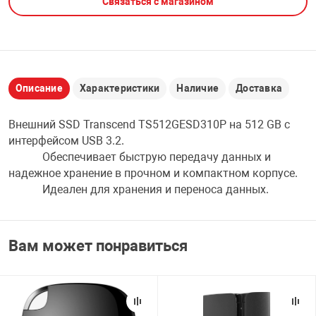
Связаться с магазином
НТЫ
PCI АДАПТЕРЫ
CD-DVD ДИСКИ
USB АДАПТЕР
ЛЯ ДОМА
ЛЕНТА ДЛЯ ЧЕ
USB ХАБЫ
Описание
Характеристики
Наличие
Доставка
ОВАЯ ТЕХНИКА
Внешний SSD Transcend TS512GESD310P на 512 GB с
CARD RIDER
интерфейсом USB 3.2.
ОМ
Обеспечивает быструю передачу данных и
НАБОР ДЛЯ СТ
надежное хранение в прочном и компактном корпусе.
Идеален для хранения и переноса данных.
Вам может понравиться