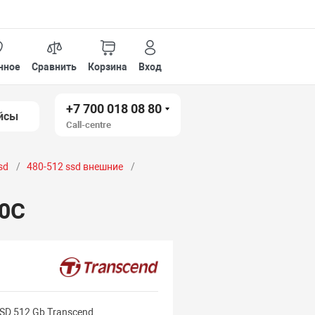
нное
Сравнить
Корзина
Вход
+7 700 018 08 80
йсы
Call-centre
sd
480-512 ssd внешние
10C
SD 512 Gb Transcend