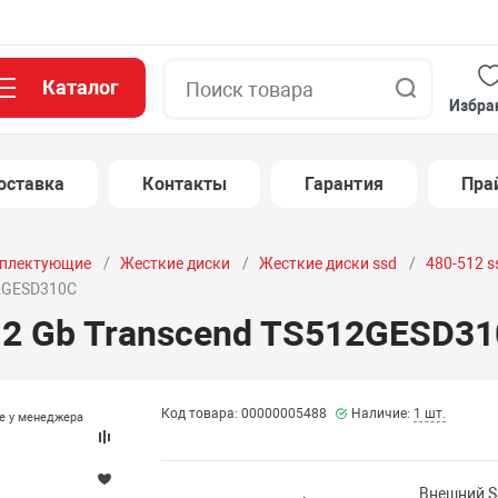
Каталог
Поиск
Избра
оставка
Контакты
Гарантия
Пра
плектующие
Жесткие диски
Жесткие диски ssd
480-512 s
12GESD310C
2 Gb Transcend TS512GESD3
Код товара: 00000005488
Наличие:
1 шт.
те у менеджера
Внешний S