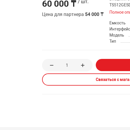
60 000 ₸
/ шт.
TS512GES
Полное оп
Цена для партнера
54 000 ₸
Емкость
Интерфей
Модель
Тип
Связаться с маг