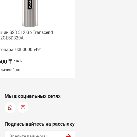
ний SSD 512 Gb Transcend
SSD внешний 512 Gb HIK
12GESD320A
T200N MINI 512G, 512GB,
USB 512 GB USB 3.2
товара: 00000005491
Код товара: 000000268
500 ₸
/ шт.
47 500 ₸
/ шт.
личие:
1 шт.
Наличие:
1 шт.
Мы в социальных сетях
Подписывайтесь на рассылку