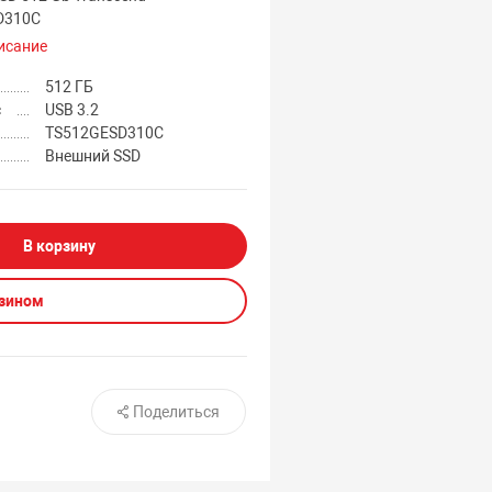
D310C
исание
512 ГБ
с
USB 3.2
TS512GESD310C
Внешний SSD
В корзину
азином
Поделиться