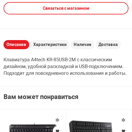
Связаться с магазином
НТЫ
PCI АДАПТЕРЫ
CD-DVD ДИСКИ
USB АДАПТЕР
ЛЯ ДОМА
ЛЕНТА ДЛЯ ЧЕ
USB ХАБЫ
Описание
Характеристики
Наличие
Доставка
ОВАЯ ТЕХНИКА
CARD RIDER
Клавиатура A4tech KR-85USB-2M с классическим
ОМ
дизайном, удобной раскладкой и USB-подключением.
НАБОР ДЛЯ СТ
Подходит для повседневного использования и работы.
Вам может понравиться