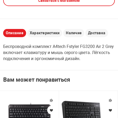
Связаться с магазином
НТЫ
PCI АДАПТЕРЫ
CD-DVD ДИСКИ
USB АДАПТЕР
ЛЯ ДОМА
ЛЕНТА ДЛЯ ЧЕ
USB ХАБЫ
Описание
Характеристики
Наличие
Доставка
ОВАЯ ТЕХНИКА
Беспроводной комплект A4tech Fstyler FG3200 Air 2 Grey
CARD RIDER
включает клавиатуру и мышь серого цвета. Лёгкость
ОМ
подключения и эргономичный дизайн.
НАБОР ДЛЯ СТ
Вам может понравиться