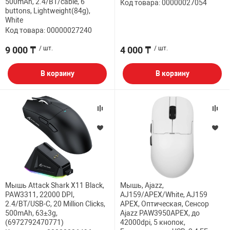
500mAh, 2.4/BT/cable, 6
Код товара: 00000027054
buttons, Lightweight(84g),
White
Код товара: 00000027240
9 000 ₸
/ шт.
4 000 ₸
/ шт.
В корзину
В корзину
Мышь Attack Shark X11 Black,
Мышь, Ajazz,
PAW3311, 22000 DPI,
AJ159/APEX/White, AJ159
2.4/BT/USB-C, 20 Million Clicks,
APEX, Оптическая, Сенсор
500mAh, 63±3g,
Ajazz PAW3950APEX, до
(6972792470771)
42000dpi, 5 кнопок,