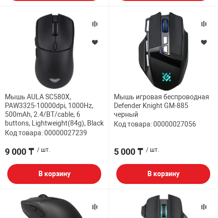
Мышь AULA SC580X,
Мышь игровая беспроводная
PAW3325-10000dpi, 1000Hz,
Defender Knight GM-885
500mAh, 2.4/BT/cable, 6
черный
buttons, Lightweight(84g), Black
Код товара: 00000027056
Код товара: 00000027239
9 000 ₸
/ шт.
5 000 ₸
/ шт.
В корзину
В корзину