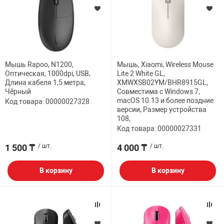
Мышь Rapoo, N1200,
Мышь, Xiaomi, Wireless Mouse
Оптическая, 1000dpi, USB,
Lite 2 White GL,
Длина кабеля 1,5 метра,
XMWXSB02YM/BHR8915GL,
Чёрный
Совместима с Windows 7,
macOS 10.13 и более поздние
Код товара: 00000027328
версии, Размер устройства
108,
Код товара: 00000027331
1 500 ₸
/ шт.
4 000 ₸
/ шт.
В корзину
В корзину