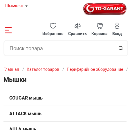
Шымкент
Назад
Назад
Назад
Назад
Назад
Назад
Назад
Назад
Назад
Назад
Назад
Назад
Назад
Назад
Назад
Избранное
Сравнить
Корзина
Вход
08 80
НОУТБУКИ И 
ГОТОВЫЕ РЕШ
КОМПЛЕКТУЮ
ПЕРИФЕРИЙНО
МОНИТОРЫ
ОРГТЕХНИКА И
СЕТЕВОЕ ОБОР
КЛИМАТИЧЕСК
ТВ И ВИДЕОТЕ
СЕРВЕРНОЕ ОБ
АВТОТОВАРЫ
ИГРУШКИ
ТОВАРЫ ДЛЯ 
МЕЛКОБЫТОВА
УМНЫЙ ДОМ
 И МОНОБЛОКИ
НОУТБУКИ
TDGarant-ИГРО
МАТЕРИНСКИЕ
КЛАВИАТУРЫ
Мониторы с диа
ПРИНТЕРЫ
МОДЕМЫ
КОНДИЦИОНЕ
ПРОЕКТОРЫ
СЕРВЕРЫ И К
ИНВЕРТОРЫ
АКСЕССУАРЫ 
КОМПЬЮТЕРНЫ
КОФЕМАШИН
КАМЕРЫ КОМН
20 12
до 22" дюймов
СТУЛЬЯ
Главная
Каталог товаров
Периферийное оборудование
РЕШЕНИЯ
МОНОБЛОКИ
TDGarant-ИГРО
ВИДЕОКАРТЫ
МЫШКИ
ШРЕДЕРЫ
БЕСПРОВОДНЫ
МАСЛЯНЫЕ ОБ
ИНТЕРАКТИВН
СЕРВЕРНЫЕ Ш
FM - МОДУЛЯТ
16 57
Мониторы с диа
МАРШРУТИЗА
РОЗЕТКИ
Мышки
дюйма
ТУЮЩИЕ
МИНИ ПК
TDGarant-ИГР
ПРОЦЕССОРЫ
ИГРОВЫЕ КОН
ЛАМИНАТОРЫ
ЭКРАНЫ ДЛЯ П
ВЕНТИЛЯТОРН
БЕСПРОВОДНЫ
COUGAR мышь
Мониторы с диа
И МОСТЫ
ЙНОЕ ОБОРУДОВАНИЕ
ОХЛАЖДАЮЩИ
TDGarant-ИГР
ОПЕРАТИВНАЯ
КОЛОНКИ
СЧЕТЧИКИ БА
СПЛИТТЕРЫ И 
ПАТЧ ПАНЕЛЬ
29" дюймов
ATTACK мышь
ХАБЫ, СВИЧИ
Ы
СУМКИ И ЧЕХ
TDGarant-ОФИ
ЖЕСТКИЕ ДИС
UPS / СТАБИЛИ
СКАНЕРЫ ШТР
ШТАТИВЫ
ПОЛКА ВЫДВИ
Мониторы с диа
AULA мышь