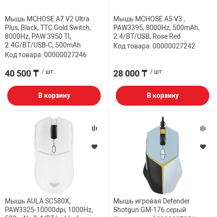
Мышь MCHOSE A7 V2 Ultra
Мышь MCHOSE A5 V3 ,
Plus, Black, TTC Gold Switch,
PAW3395, 8000Hz, 500mAh,
8000Hz, PAW 3950 TI,
2.4/BT/USB, Rose Red
2.4G/BT/USB-C, 500mAh
Код товара: 00000027242
Код товара: 00000027246
40 500 ₸
/ шт.
28 000 ₸
/ шт.
В корзину
В корзину
Мышь AULA SC580X,
Мышь игровая Defender
PAW3325-10000dpi, 1000Hz,
Shotgun GM-176 серый