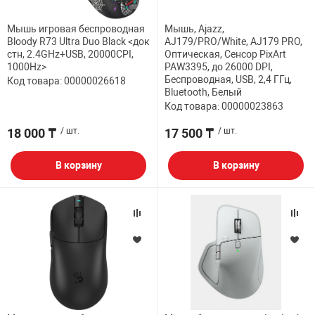
Мышь игровая беспроводная
Мышь, Ajazz,
Bloody R73 Ultra Duo Black <док
AJ179/PRO/White, AJ179 PRO,
стн, 2.4GHz+USB, 20000CPI,
Оптическая, Сенсор PixArt
1000Hz>
PAW3395, до 26000 DPI,
Беспроводная, USB, 2,4 ГГц,
Код товара: 00000026618
Bluetooth, Белый
Код товара: 00000023863
18 000 ₸
/ шт.
17 500 ₸
/ шт.
В корзину
В корзину