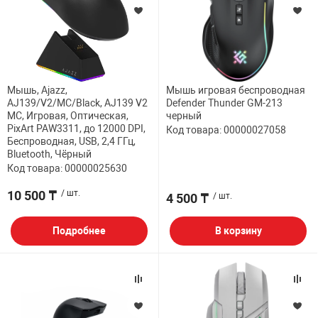
Мышь, Ajazz,
Мышь игровая беспроводная
AJ139/V2/MC/Black, AJ139 V2
Defender Thunder GM-213
MC, Игровая, Оптическая,
черный
PixArt PAW3311, до 12000 DPI,
Код товара: 00000027058
Беспроводная, USB, 2,4 ГГц,
Bluetooth, Чёрный
Код товара: 00000025630
10 500 ₸
/ шт.
4 500 ₸
/ шт.
Подробнее
В корзину