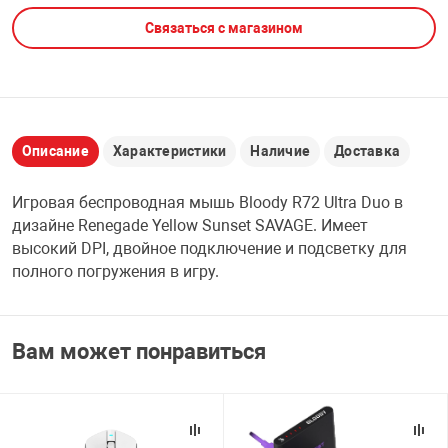
Связаться с магазином
НТЫ
PCI АДАПТЕРЫ
CD-DVD ДИСКИ
USB АДАПТЕР
ЛЯ ДОМА
ЛЕНТА ДЛЯ ЧЕ
USB ХАБЫ
Описание
Характеристики
Наличие
Доставка
ОВАЯ ТЕХНИКА
CARD RIDER
Игровая беспроводная мышь Bloody R72 Ultra Duo в
ОМ
дизайне Renegade Yellow Sunset SAVAGE. Имеет
НАБОР ДЛЯ СТ
высокий DPI, двойное подключение и подсветку для
полного погружения в игру.
Вам может понравиться