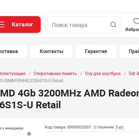
Каталог
Поиск
Избра
оставка
Контакты
Гарантия
Пра
плектующие
Оперативная память
Озу для ноутбука
Ddr 
O-DIMM R944G3206S1S-U Retail
D 4Gb 3200MHz AMD Radeon 
S1S-U Retail
Код товара: 00000025307
Наличие:
3 шт.
те у менеджера