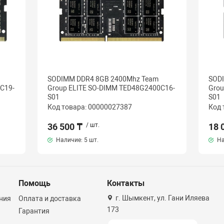
SODIMM DDR4 8GB 2400Mhz Team
SOD
C19-
Group ELITE SO-DIMM TED48G2400C16-
Grou
S01
S01
Код товара: 00000027387
Код 
36 500 ₸
/ шт.
18 
Наличие:
5 шт.
На
Помощь
Контакты
г. Шымкент, ул. Гани Иляева
ния
Оплата и доставка
173
Гарантия