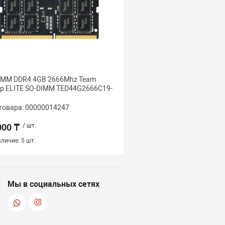
IMM DDR4 4GB 2666Mhz Team
SODIMM 16GB DDR4 <2
p ELITE SO-DIMM TED44G2666C19-
KingBank, KDSN, K5.01.
CL19
товара: 00000014247
Код товара: 000000256
000 ₸
/ шт.
63 000 ₸
/ шт.
личие:
5 шт.
Наличие:
3 шт.
Мы в социальных сетях