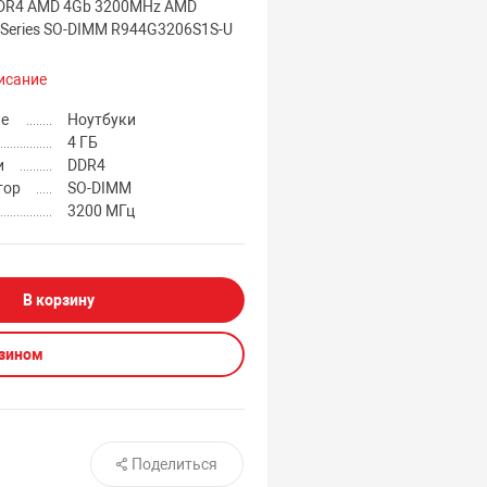
DR4 AMD 4Gb 3200MHz AMD
 Series SO-DIMM R944G3206S1S-U
исание
ие
Ноутбуки
4 ГБ
и
DDR4
тор
SO-DIMM
3200 МГц
В корзину
азином
Поделиться