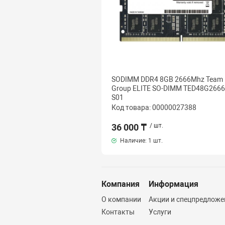
SODIMM DDR4 8GB 2666Mhz Team
Group ELITE SO-DIMM TED48G2666
S01
Код товара: 00000027388
36 000 ₸
/ шт.
Наличие:
1 шт.
Компания
Информация
О компании
Акции и спецпредложе
Контакты
Услуги