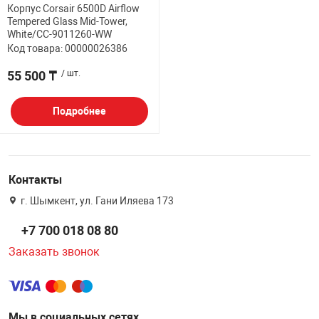
Корпус Corsair 6500D Airflow
НТЫ
PCI АДАПТЕРЫ
CD-DVD ДИСКИ
Tempered Glass Mid-Tower,
White/CC-9011260-WW
USB АДАПТЕР
Код товара: 00000026386
ЛЯ ДОМА
ЛЕНТА ДЛЯ ЧЕ
55 500 ₸
/ шт.
USB ХАБЫ
ОВАЯ ТЕХНИКА
Подробнее
CARD RIDER
ОМ
НАБОР ДЛЯ СТ
Контакты
г. Шымкент, ул. Гани Иляева 173
+7 700 018 08 80
Заказать звонок
Мы в социальных сетях