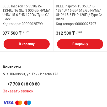
DELL Inspiron 15 3530/ i5-
DELL Inspiron 15 3530/ i5-
НТЫ
PCI АДАПТЕРЫ
CD-DVD ДИСКИ
1334U/ 16 Gb/ 1 000 Gb NVMe/
1334U/ 16 Gb/ 512 Gb NVMe/
USB АДАПТЕР
UHD/ 15.6 FHD 120Гц/ Type-C/
UHD/ 15.6 FHD 120Гц/ Type-C/
Black
Black
ЛЯ ДОМА
ЛЕНТА ДЛЯ ЧЕ
Код товара: 00000025799
Код товара: 00000025797
USB ХАБЫ
377 500 ₸
/ шт.
312 500 ₸
/ шт.
ОВАЯ ТЕХНИКА
CARD RIDER
В корзину
В корзину
ОМ
НАБОР ДЛЯ СТ
Контакты
г. Шымкент, ул. Гани Иляева 173
+7 700 018 08 80
Заказать звонок