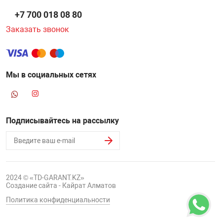
+7 700 018 08 80
НТЫ
PCI АДАПТЕРЫ
CD-DVD ДИСКИ
USB АДАПТЕР
Заказать звонок
ЛЯ ДОМА
ЛЕНТА ДЛЯ ЧЕ
USB ХАБЫ
Мы в социальных сетях
ОВАЯ ТЕХНИКА
CARD RIDER
ОМ
НАБОР ДЛЯ СТ
Подписывайтесь на рассылку
2024 © «TD-GARANT.KZ»
Создание сайта - Кайрат Алматов
Политика конфиденциальности