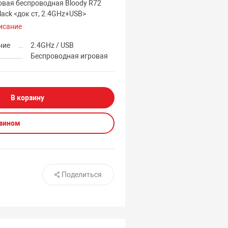
вая беспроводная Bloody R72
Black <док ст, 2.4GHz+USB>
исание
ние
2.4GHz / USB
Беспроводная игровая
В корзину
азином
Поделиться