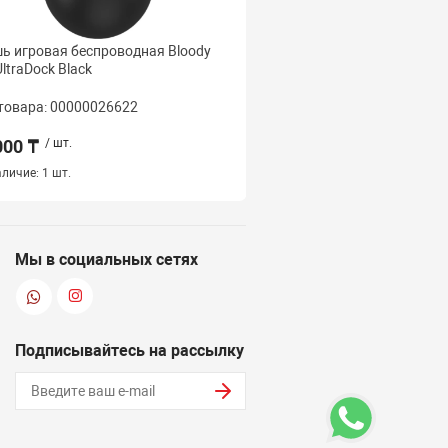
 игровая беспроводная Bloody
Мышь игровая беспров
ltraDock Black
R73Pro Nyx Mirage SAV
товара: 00000026622
Код товара: 000000266
000 ₸
/ шт.
17 000 ₸
/ шт.
личие:
1 шт.
Наличие:
2 шт.
Мы в социальных сетях
Подписывайтесь на рассылку