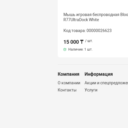
Мышь игровая беспроводная Blo
R77UltraDock White
Код товара: 00000026623
15 000 ₸
/ шт.
Наличие:
1 шт.
Компания
Информация
О компании
Акции и спецпредложе
Контакты
Услуги