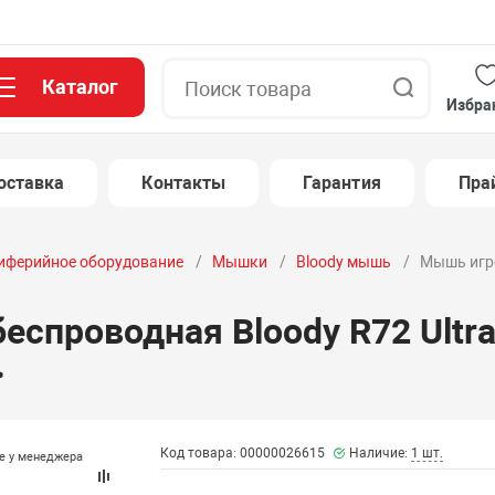
Каталог
Поиск
Избра
оставка
Контакты
Гарантия
Пра
иферийное оборудование
Мышки
Bloody мышь
Мышь игро
спроводная Bloody R72 Ultra
>
Код товара: 00000026615
Наличие:
1 шт.
те у менеджера