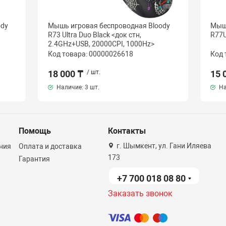
ody
Мышь игровая беспроводная Bloody
Мышь
R73 Ultra Duo Black <док стн,
R77U
2.4GHz+USB, 20000CPI, 1000Hz>
Код товара: 00000026618
Код 
18 000 ₸
/ шт.
15 
Наличие:
3 шт.
На
Помощь
Контакты
г. Шымкент, ул. Гани Иляева
ния
Оплата и доставка
173
Гарантия
+7 700 018 08 80
Заказать звонок