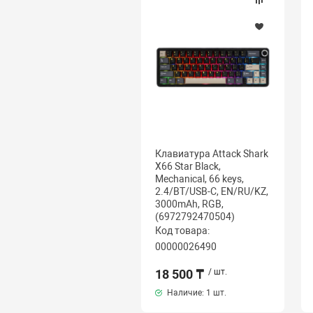
Клавиатура Attack Shark
X66 Star Black,
Mechanical, 66 keys,
2.4/BT/USB-C, EN/RU/KZ,
3000mAh, RGB,
(6972792470504)
Код товара:
00000026490
18 500 ₸
/ шт.
Наличие:
1 шт.