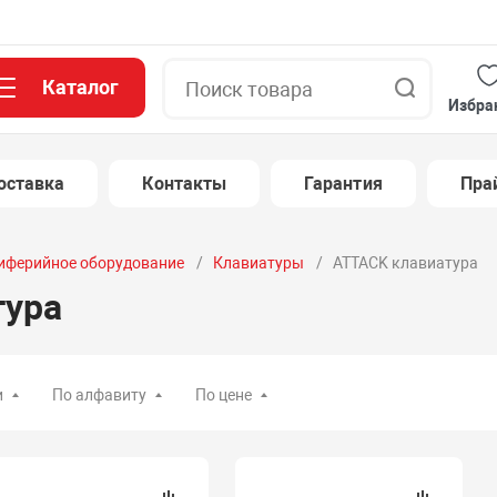
Каталог
Поиск
Избра
оставка
Контакты
Гарантия
Пра
иферийное оборудование
Клавиатуры
ATTACK клавиатура
тура
и
По алфавиту
По цене