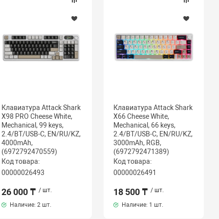
Клавиатура Attack Shark
Клавиатура Attack Shark
X98 PRO Cheese White,
X66 Cheese White,
Mechanical, 99 keys,
Mechanical, 66 keys,
2.4/BT/USB-C, EN/RU/KZ,
2.4/BT/USB-C, EN/RU/KZ,
4000mAh,
3000mAh, RGB,
(6972792470559)
(6972792471389)
Код товара:
Код товара:
00000026493
00000026491
26 000 ₸
/ шт.
18 500 ₸
/ шт.
Наличие:
2 шт.
Наличие:
1 шт.