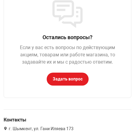
НТЫ
PCI АДАПТЕРЫ
CD-DVD ДИСКИ
USB АДАПТЕР
ЛЯ ДОМА
ЛЕНТА ДЛЯ ЧЕ
USB ХАБЫ
Остались вопросы?
ОВАЯ ТЕХНИКА
Если у вас есть вопросы по действующим
CARD RIDER
акциям, товарам или работе магазина, то
задавайте их и мы с радостью ответим.
ОМ
НАБОР ДЛЯ СТ
Задать вопрос
Контакты
г. Шымкент, ул. Гани Иляева 173