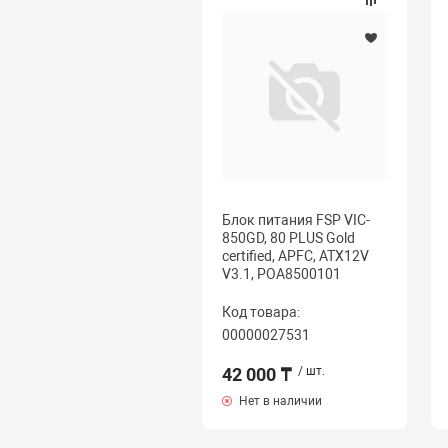
Блок питания FSP VIC-
850GD, 80 PLUS Gold
certified, APFC, ATX12V
V3.1, POA8500101
Код товара:
00000027531
42 000 ₸
/ шт.
Нет в наличии