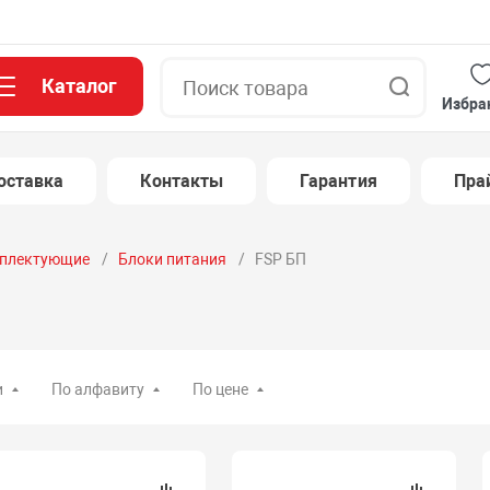
Каталог
Поиск
Избра
оставка
Контакты
Гарантия
Пра
плектующие
Блоки питания
FSP БП
и
По алфавиту
По цене