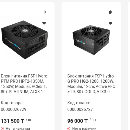
Блок питания FSP Hydro
Блок питания FSP Hydro
PTM PRO HPT2-1350M,
G PRO HG2-1200, 1200W,
1350W, Modular, PCIe5.1,
Modular, 12cm, Active PFC
80+ PLATINUM, ATX3.1
>0,9, 80+ GOLD, ATX3.0
Код товара:
Код товара:
00000026729
00000026727
131 500 ₸
/ шт.
96 000 ₸
/ шт.
Нет в наличии
Нет в наличии