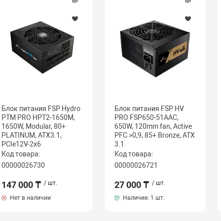
Блок питания FSP Hydro
Блок питания FSP HV
PTM PRO HPT2-1650M,
PRO FSP650-51AAC,
1650W, Modular, 80+
650W, 120mm fan, Active
PLATINUM, ATX3.1,
PFC >0,9, 85+ Bronze, ATX
PCIe12V-2x6
3.1
Код товара:
Код товара:
00000026730
00000026721
147 000 ₸
/ шт.
27 000 ₸
/ шт.
Нет в наличии
Наличие:
1 шт.