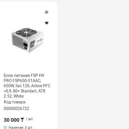
Блок питания FSP HV
PRO FSP650-51AAC,
650W, fan 120, Active PFC
>0,9, 80+ Standart, ATX
2.52, White
Код товара:
00000026722
30 000 ₸
/ шт.
Наличие:
3 шт.