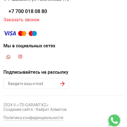
НТЫ
PCI АДАПТЕРЫ
CD-DVD ДИСКИ
+7 700 018 08 80
USB АДАПТЕР
Заказать звонок
ЛЯ ДОМА
ЛЕНТА ДЛЯ ЧЕ
USB ХАБЫ
ОВАЯ ТЕХНИКА
Мы в социальных сетях
CARD RIDER
ОМ
НАБОР ДЛЯ СТ
Подписывайтесь на рассылку
2024 © «TD-GARANT.KZ»
Создание сайта - Кайрат Алматов
Политика конфиденциальности