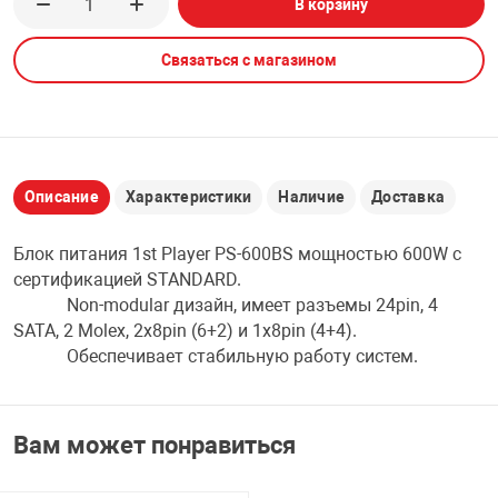
В корзину
НТЫ
PCI АДАПТЕРЫ
CD-DVD ДИСКИ
USB АДАПТЕР
Связаться с магазином
ЛЯ ДОМА
ЛЕНТА ДЛЯ ЧЕ
USB ХАБЫ
ОВАЯ ТЕХНИКА
CARD RIDER
Описание
Характеристики
Наличие
Доставка
ОМ
Блок питания 1st Player PS-600BS мощностью 600W с
НАБОР ДЛЯ СТ
сертификацией STANDARD.
Non-modular дизайн, имеет разъемы 24pin, 4
SATA, 2 Molex, 2x8pin (6+2) и 1x8pin (4+4).
Обеспечивает стабильную работу систем.
Вам может понравиться