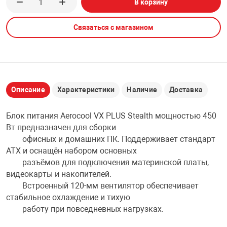
В корзину
НТЫ
PCI АДАПТЕРЫ
CD-DVD ДИСКИ
USB АДАПТЕР
Связаться с магазином
ЛЯ ДОМА
ЛЕНТА ДЛЯ ЧЕ
USB ХАБЫ
ОВАЯ ТЕХНИКА
CARD RIDER
Описание
Характеристики
Наличие
Доставка
ОМ
Блок питания Aerocool VX PLUS Stealth мощностью 450
НАБОР ДЛЯ СТ
Вт предназначен для сборки
офисных и домашних ПК. Поддерживает стандарт
ATX и оснащён набором основных
разъёмов для подключения материнской платы,
видеокарты и накопителей.
Встроенный 120-мм вентилятор обеспечивает
стабильное охлаждение и тихую
работу при повседневных нагрузках.