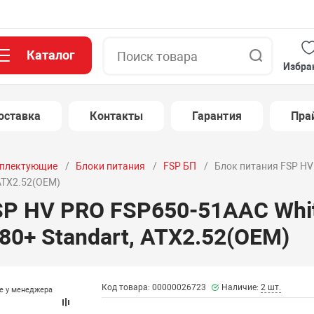
Каталог
Поиск
Избра
оставка
Контакты
Гарантия
Пра
плектующие
Блоки питания
FSP БП
Блок питания FSP HV
 ATX2.52(OEM)
SP HV PRO FSP650-51AAC Whit
 80+ Standart, ATX2.52(OEM)
Код товара: 00000026723
Наличие:
2 шт.
те у менеджера