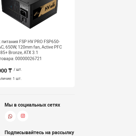
 питания FSP HV PRO FSP650-
Блок питания FSP VITA-
C, 650W, 120mm fan, Active PFC
1000W, 12cm, Modular, 
, 85+ Bronze, ATX 3.1
Cybenetics GOLD, ATX3.1
товара: 00000026721
Код товара: 000000267
000 ₸
/ шт.
68 500 ₸
/ шт.
личие:
1 шт.
Нет в наличии
Мы в социальных сетях
Подписывайтесь на рассылку