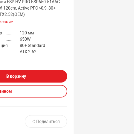
ния FSP HV PRO FSP650-51AAC
, 120cm, Active PFC >0,9, 80+
ATX2.52(OEM)
исание
р
120 мм
650W
ация
80+ Standard
ATX 2.52
В корзину
азином
Поделиться