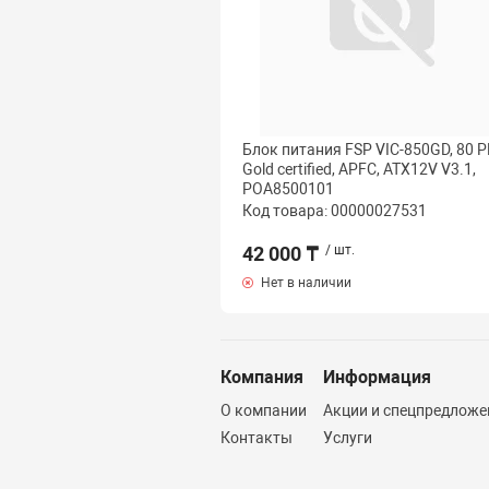
Блок питания FSP VIC-850GD, 80 
Gold certified, APFC, ATX12V V3.1,
POA8500101
Код товара: 00000027531
42 000 ₸
/ шт.
Нет в наличии
Компания
Информация
О компании
Акции и спецпредложе
Контакты
Услуги