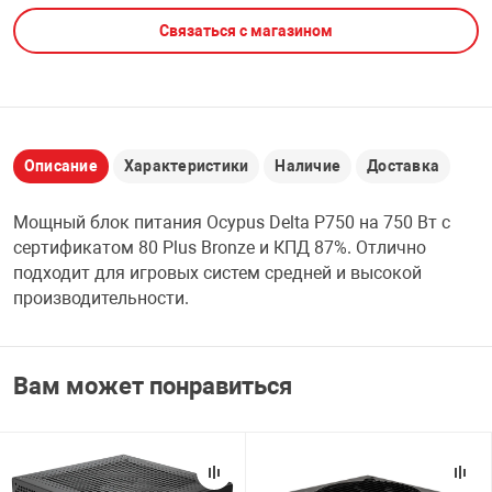
Связаться с магазином
НТЫ
PCI АДАПТЕРЫ
CD-DVD ДИСКИ
USB АДАПТЕР
ЛЯ ДОМА
ЛЕНТА ДЛЯ ЧЕ
USB ХАБЫ
Описание
Характеристики
Наличие
Доставка
ОВАЯ ТЕХНИКА
CARD RIDER
Мощный блок питания Ocypus Delta P750 на 750 Вт с
ОМ
сертификатом 80 Plus Bronze и КПД 87%. Отлично
НАБОР ДЛЯ СТ
подходит для игровых систем средней и высокой
производительности.
Вам может понравиться