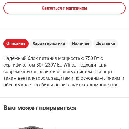
Связаться с магазином
НТЫ
PCI АДАПТЕРЫ
CD-DVD ДИСКИ
USB АДАПТЕР
ЛЯ ДОМА
ЛЕНТА ДЛЯ ЧЕ
USB ХАБЫ
Описание
Характеристики
Наличие
Доставка
ОВАЯ ТЕХНИКА
CARD RIDER
Надёжный блок питания мощностью 750 Вт с
ОМ
сертификатом 80+ 230V EU White. Подходит для
НАБОР ДЛЯ СТ
современных игровых и офисных систем. Оснащён
тихим вентилятором, защитами по основным линиям и
обеспечивает стабильное питание всех компонентов.
Вам может понравиться