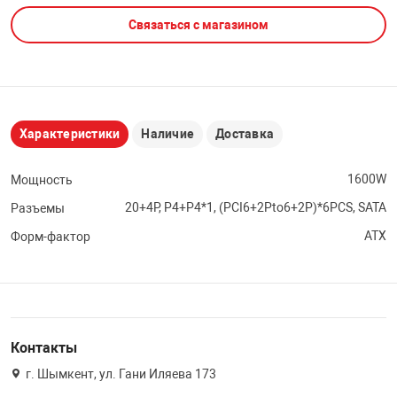
Связаться с магазином
НТЫ
PCI АДАПТЕРЫ
CD-DVD ДИСКИ
USB АДАПТЕР
ЛЯ ДОМА
ЛЕНТА ДЛЯ ЧЕ
USB ХАБЫ
Характеристики
Наличие
Доставка
ОВАЯ ТЕХНИКА
CARD RIDER
1600W
Мощность
ОМ
20+4P, P4+P4*1, (PCI6+2Pto6+2P)*6PCS, SATA
Разъемы
НАБОР ДЛЯ СТ
ATX
Форм-фактор
Контакты
г. Шымкент, ул. Гани Иляева 173