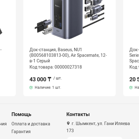
-
Док-станция, Baseus, NU1
Док-
(B00568103813-00), Air Spacemate, 12-
Seri
в-1 Серый
Spac
Код товара: 00000027318
Код 
43 000 ₸
/ шт.
20 
Наличие:
1 шт.
На
Помощь
Контакты
г. Шымкент, ул. Гани Иляева
ния
Оплата и доставка
173
Гарантия