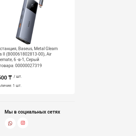
станция, Baseus, Metal Gleam
Докстанция Vention TQ
es II (B00061802813-00), Air
HDMI/USB-C Gen 1/USB 3
emate, 6 -в-1, Серый
2/RJ45/SD/TF/TRRS 3.
товара: 00000027319
Код товара: 000000263
500 ₸
/ шт.
23 500 ₸
/ шт.
личие:
1 шт.
Наличие:
1 шт.
Мы в социальных сетях