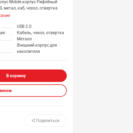
рпус Mobile корпус Рифлёный
, метал, каб, чехол, отвертка
сание
USB 2.0
ция
Кабель, чехол, отвертка
Металл
Внешний корпус для
накопителя
В корзину
азином
Поделиться