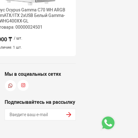
пус Ocypus Gamma C70 WH ARGB
Корпус Ocypus Gamma 
/mATX/ITX 2xUSB Белый Gamma-
mATX/ITX 3xUSB Черны
-WHG400XX-GL
BKD300XX-GL
товара: 00000024501
Код товара: 000000243
000 ₸
/ шт.
21 000 ₸
/ шт.
личие:
1 шт.
Наличие:
1 шт.
Мы в социальных сетях
Подписывайтесь на рассылку