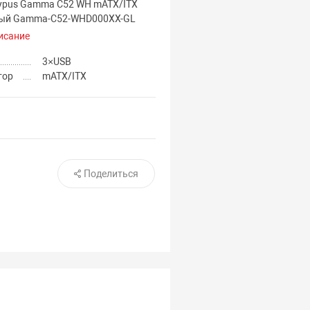
ypus Gamma C52 WH mATX/ITX
лый Gamma-C52-WHD000XX-GL
исание
3×USB
тор
mATX/ITX
Поделиться