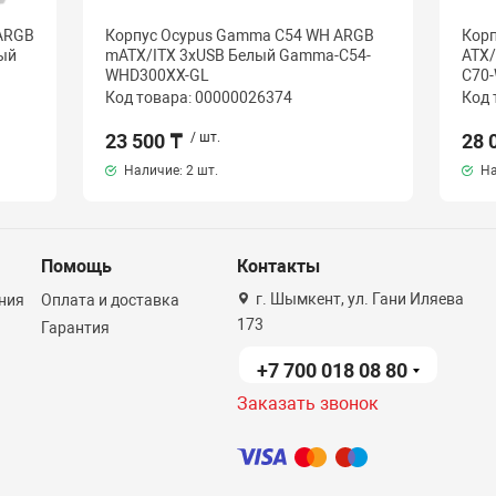
 ARGB
Корпус Ocypus Gamma C54 WH ARGB
Кор
лый
mATX/ITX 3xUSB Белый Gamma-C54-
ATX
WHD300XX-GL
C70
Код товара: 00000026374
Код 
23 500 ₸
/ шт.
28 
Наличие:
2 шт.
На
Помощь
Контакты
г. Шымкент, ул. Гани Иляева
ния
Оплата и доставка
173
Гарантия
+7 700 018 08 80
Заказать звонок