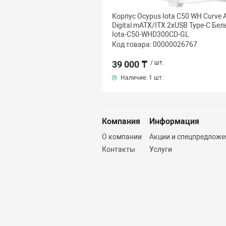
Корпус Ocypus Iota C50 WH Curve
Digital mATX/ITX 2xUSB Type-C Бе
Iota-C50-WHD300CD-GL
Код товара: 00000026767
39 000 ₸
/ шт.
Наличие:
1 шт.
Компания
Информация
О компании
Акции и спецпредложе
Контакты
Услуги