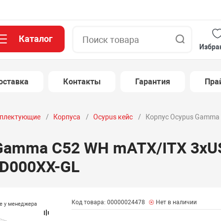
Каталог
Поиск
Избра
оставка
Контакты
Гарантия
Пра
плектующие
Корпуса
Ocypus кейс
Корпус Ocypus Gamma 
 Gamma C52 WH mATX/ITX 3xU
D000XX-GL
Код товара: 00000024478
Нет в наличии
те у менеджера