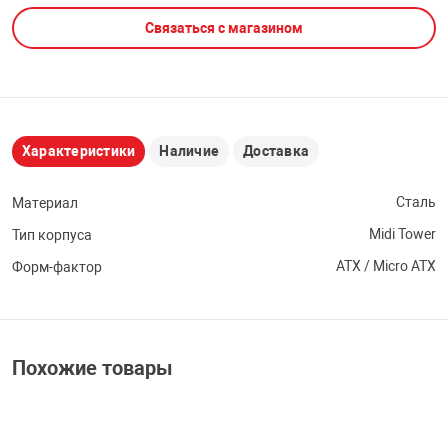
Связаться с магазином
НТЫ
PCI АДАПТЕРЫ
CD-DVD ДИСКИ
USB АДАПТЕР
ЛЯ ДОМА
ЛЕНТА ДЛЯ ЧЕ
USB ХАБЫ
Характеристики
Наличие
Доставка
ОВАЯ ТЕХНИКА
CARD RIDER
Сталь
Материал
ОМ
Midi Tower
Тип корпуса
НАБОР ДЛЯ СТ
ATX / Micro ATX
Форм-фактор
Похожие товары