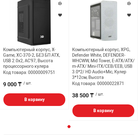
Компьютерный корпус, X-
Компьютерный корпус, XPG,
Game, XC-370-2, БЕЗ БП ATX,
Defender White, DEFENDER-
USB 2.0x2, AC'97, Высота
WHCWW, Mid Tower, E-ATX/ATX/
процессорного кулера
m-ATX/ Mini-ITX/CEB/EEB, USB
3.0*2/ HD Audio+Mic, Кулер
Код товара: 00000009751
3*12см, Высота
9 000 ₸
/ шт.
Код товара: 00000022871
38 500 ₸
/ шт.
В корзину
В корзину