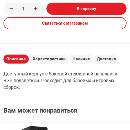
В корзину
НТЫ
PCI АДАПТЕРЫ
CD-DVD ДИСКИ
USB АДАПТЕР
Связаться с магазином
ЛЯ ДОМА
ЛЕНТА ДЛЯ ЧЕ
USB ХАБЫ
ОВАЯ ТЕХНИКА
CARD RIDER
Описание
Характеристики
Наличие
Доставка
ОМ
НАБОР ДЛЯ СТ
Доступный корпус с боковой стеклянной панелью и
RGB подсветкой. Подходит для базовых и игровых
сборок.
Вам может понравиться