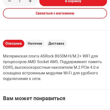
В корзину
НТЫ
PCI АДАПТЕРЫ
CD-DVD ДИСКИ
USB АДАПТЕР
Связаться с магазином
ЛЯ ДОМА
ЛЕНТА ДЛЯ ЧЕ
USB ХАБЫ
ОВАЯ ТЕХНИКА
CARD RIDER
Описание
Наличие
Доставка
ОМ
Материнская плата ASRock B650M-H/M.2+ WIFI для
НАБОР ДЛЯ СТ
процессоров AMD Socket AM5. Поддерживает память
DDR5, высокоскоростные накопители M.2 PCIe 4.0 и
оснащена встроенным модулем Wi-Fi для удобного
подключения к сети.
Вам может понравиться