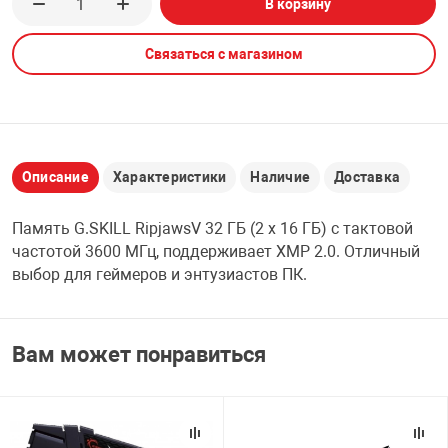
В корзину
НТЫ
PCI АДАПТЕРЫ
CD-DVD ДИСКИ
USB АДАПТЕР
Связаться с магазином
ЛЯ ДОМА
ЛЕНТА ДЛЯ ЧЕ
USB ХАБЫ
ОВАЯ ТЕХНИКА
CARD RIDER
Описание
Характеристики
Наличие
Доставка
ОМ
Память G.SKILL RipjawsV 32 ГБ (2 x 16 ГБ) с тактовой
НАБОР ДЛЯ СТ
частотой 3600 МГц, поддерживает XMP 2.0. Отличный
выбор для геймеров и энтузиастов ПК.
Вам может понравиться