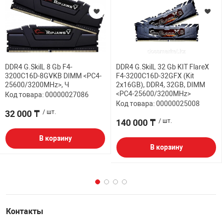
DDR4 G.SkilL 8 Gb F4-
DDR4 G.SkilL 32 Gb KIT FlareX
3200C16D-8GVKB DIMM <PC4-
F4-3200C16D-32GFX (Kit
25600/3200MHz>, Ч
2x16GB), DDR4, 32GB, DIMM
<PC4-25600/3200MHz>
Код товара: 00000027086
Код товара: 00000025008
32 000 ₸
/ шт.
140 000 ₸
/ шт.
В корзину
В корзину
Контакты