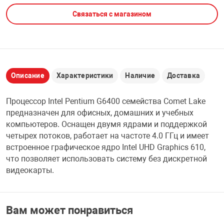
Связаться с магазином
НТЫ
PCI АДАПТЕРЫ
CD-DVD ДИСКИ
USB АДАПТЕР
ЛЯ ДОМА
ЛЕНТА ДЛЯ ЧЕ
USB ХАБЫ
Описание
Характеристики
Наличие
Доставка
ОВАЯ ТЕХНИКА
CARD RIDER
Процессор Intel Pentium G6400 семейства Comet Lake
ОМ
предназначен для офисных, домашних и учебных
НАБОР ДЛЯ СТ
компьютеров. Оснащен двумя ядрами и поддержкой
четырех потоков, работает на частоте 4.0 ГГц и имеет
встроенное графическое ядро Intel UHD Graphics 610,
что позволяет использовать систему без дискретной
видеокарты.
Вам может понравиться