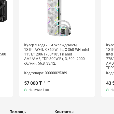
Кулер с водяным охлаждением,
Куле
1STPLAYER, X-360 White, X-360-WH, intel
1ST
2500
1151/1200/1700/1851 и amd
Intel
AM4/AM5, TDP 300W Вт, 3, 600–2000
775/
об/мин, 56,8, 33,12,
AMD
TDP3
Код товара: 00000025389
Код 
57 000 ₸
/ шт.
43 
Наличие:
1 шт.
На
Помощь
Контакты