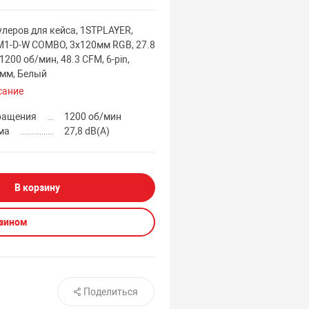
леров для кейса, 1STPLAYER,
1-D-W COMBO, 3х120мм RGB, 27.8
 1200 об/мин, 48.3 CFM, 6-pin,
 мм, Белый
сание
ращения
1200 об/мин
ма
27,8 dB(A)
В корзину
азином
Поделиться