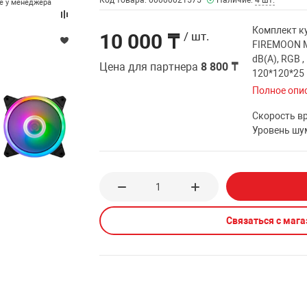
Код товара: 00000021575
Наличие:
4 шт.
те у менеджера
Комплект ку
10 000 ₸
/ шт.
FIREMOON M
dB(A), RGB ,
Цена для партнера
8 800 ₸
120*120*25
Полное опи
Скорость в
Уровень шу
Связаться с маг