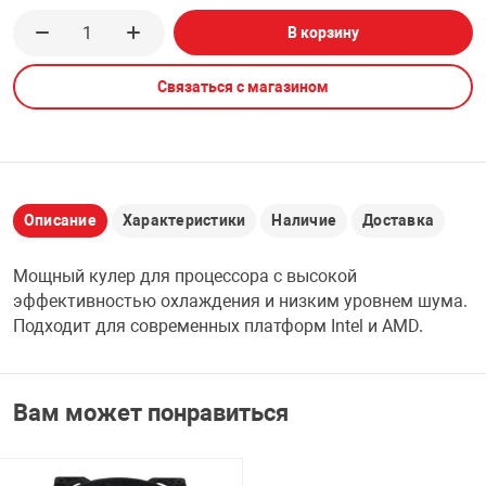
В корзину
НТЫ
PCI АДАПТЕРЫ
CD-DVD ДИСКИ
USB АДАПТЕР
Связаться с магазином
ЛЯ ДОМА
ЛЕНТА ДЛЯ ЧЕ
USB ХАБЫ
ОВАЯ ТЕХНИКА
CARD RIDER
Описание
Характеристики
Наличие
Доставка
ОМ
НАБОР ДЛЯ СТ
Мощный кулер для процессора с высокой
эффективностью охлаждения и низким уровнем шума.
Подходит для современных платформ Intel и AMD.
Вам может понравиться