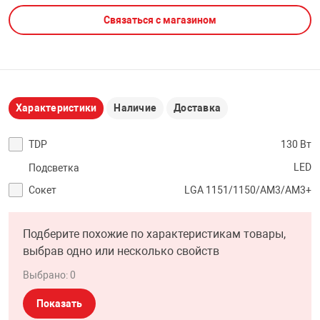
Связаться с магазином
НТЫ
PCI АДАПТЕРЫ
CD-DVD ДИСКИ
USB АДАПТЕР
ЛЯ ДОМА
ЛЕНТА ДЛЯ ЧЕ
USB ХАБЫ
Характеристики
Наличие
Доставка
ОВАЯ ТЕХНИКА
CARD RIDER
TDP
130 Вт
ОМ
LED
Подсветка
НАБОР ДЛЯ СТ
Сокет
LGA 1151/1150/AM3/AM3+
Подберите похожие по характеристикам товары,
выбрав одно или несколько свойств
Выбрано:
0
Показать