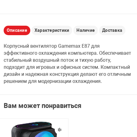
НТЫ
PCI АДАПТЕРЫ
CD-DVD ДИСКИ
USB АДАПТЕР
ЛЯ ДОМА
ЛЕНТА ДЛЯ ЧЕ
Описание
Характеристики
Наличие
Доставка
USB ХАБЫ
Корпусный вентилятор Gamemax E87 для
ОВАЯ ТЕХНИКА
эффективного охлаждения компьютера. Обеспечивает
CARD RIDER
стабильный воздушный поток и тихую работу,
ОМ
подходит для игровых и офисных систем. Компактный
НАБОР ДЛЯ СТ
дизайн и надежная конструкция делают его отличным
решением для модернизации охлаждения.
Вам может понравиться