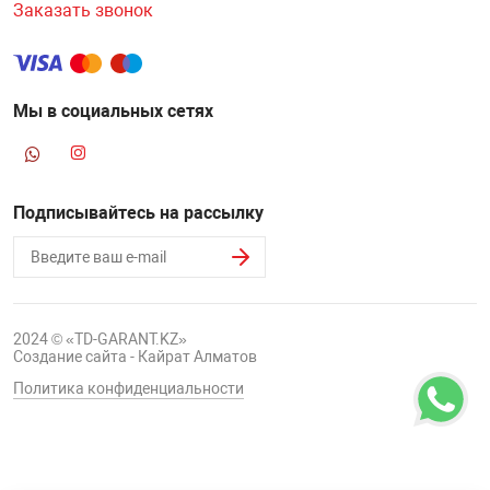
Заказать звонок
НТЫ
PCI АДАПТЕРЫ
CD-DVD ДИСКИ
USB АДАПТЕР
ЛЯ ДОМА
ЛЕНТА ДЛЯ ЧЕ
Мы в социальных сетях
USB ХАБЫ
ОВАЯ ТЕХНИКА
CARD RIDER
Подписывайтесь на рассылку
ОМ
НАБОР ДЛЯ СТ
2024 © «TD-GARANT.KZ»
Создание сайта - Кайрат Алматов
Политика конфиденциальности