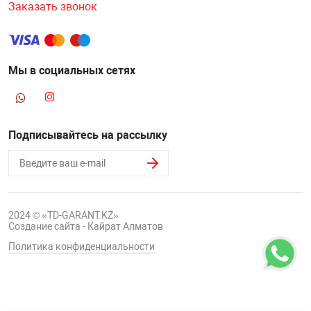
Заказать звонок
НТЫ
PCI АДАПТЕРЫ
CD-DVD ДИСКИ
USB АДАПТЕР
ЛЯ ДОМА
ЛЕНТА ДЛЯ ЧЕ
Мы в социальных сетях
USB ХАБЫ
ОВАЯ ТЕХНИКА
CARD RIDER
Подписывайтесь на рассылку
ОМ
НАБОР ДЛЯ СТ
2024 © «TD-GARANT.KZ»
Создание сайта - Кайрат Алматов
Политика конфиденциальности