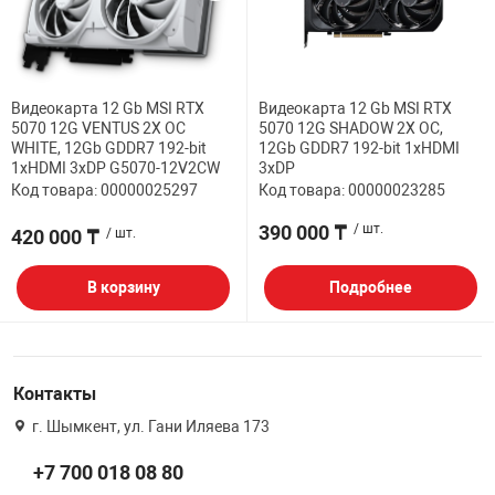
ФИЛЬТР
32" дюймов
МЕДИАКОНВЕР
КА И РАСХОДНИКИ
СИСТЕМЫ ОХЛ
ДЕНЕЖНЫЕ Я
РАЗВЕТВИТЕЛ
ПОЛКА ДЛЯ М
ВЕБ КАМЕРЫ
Мониторы с диа
АНТЕННЫ И К
38.5" дюймов
Видеокарта 12 Gb MSI RTX
Видеокарта 12 Gb MSI RTX
БОРУДОВАНИЕ
КОРПУСА
СТАЦИОНАРНЫ
ПРИНАДЛЕЖНО
ПОЛКА СТАЦИ
5070 12G VENTUS 2X OC
5070 12G SHADOW 2X OC,
КОВРИКИ
ИНТЕРАКТИВН
WHITE, 12Gb GDDR7 192-bit
12Gb GDDR7 192-bit 1xHDMI
СЕТЕВЫЕ КАРТ
Кронштейны дл
1xHDMI 3xDP G5070-12V2CW
3xDP
ЕСКАЯ ТЕХНИКА
БЛОКИ ПИТАН
КАРТРИДЖИ И
Проекторов
Код товара: 00000025297
Код товара: 00000023285
ФЛЕШ КАРТЫ
EXTENDER УДЛ
390 000 ₸
/ шт.
ПАТЧ КОРД
ВИТОЙ ПАРЕ
420 000 ₸
/ шт.
ОТЕХНИКА
CD ПРИВОДЫ
КАЛЬКУЛЯТОР
ТВ ТЮНЕРЫ И 
В корзину
Подробнее
КОННЕКТОРА
 ОБОРУДОВАНИЕ
ЗВУКОВЫЕ ПЛ
ТЕРМОПАСТЫ
НАУШНИКИ И 
PoE АДАПТЕРЫ
РЫ
МАТРИЦЫ ДЛЯ
ЧИСТЯЩИЕ СР
РАЗВЕТВИТЕЛ
Контакты
КАБЕЛИ
г. Шымкент, ул. Гани Иляева 173
ПРОГРАММНОЕ
БАТАРЕЙКИ И
ОПТОВОЛОКНО
+7 700 018 08 80
ПЕРЕХОДНИКИ
КОМПЛЕКТУЮ